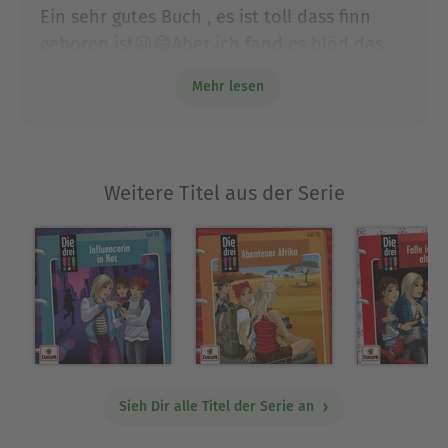
2000 ist Henriette Wich freie Autorin für Kinder
Ein sehr gutes Buch , es ist toll dass finn
und Jugendliche. Sie lebt mit ihrer Familie in
geboren ist😀😁Aber ich fand es blöd das
Regensburg.
man nicht erfahren hat wer geschrien hat
Mehr lesen
Ausblenden
als Marie erzählt hat das sie ans set dürfen
Weitere Titel aus der Serie
Sieh Dir alle Titel der Serie an