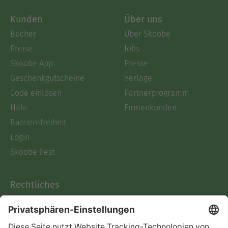
Kunden
Über uns
Bücher
Über Skoobe
Preise
Jobs
Skoobe App
Presse
Geschenkgutscheine
Verlage
Code einlösen
Partnerprogramm
Hilfe
Firmenkunden
Barrierefreiheit
Login
Skoobe liest
Rechtliches
Datenschutz
AGB