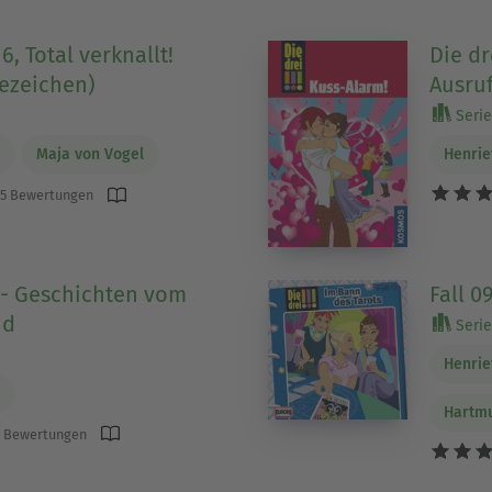
 16, Total verknallt!
Die dr
fezeichen)
Ausru
Serie
h
Maja von Vogel
Henrie
5 Bewertungen
 - Geschichten vom
Fall 0
nd
Serie 
Henrie
h
Hartmu
 Bewertungen