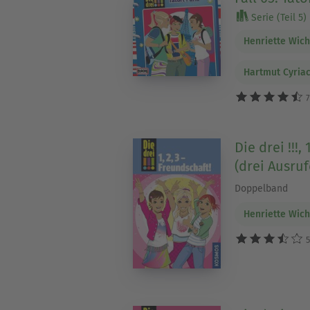
Serie (Teil 5)
Henriette Wic
Hartmut Cyria
7
Die drei !!!,
(drei Ausru
Doppelband
Henriette Wic
5