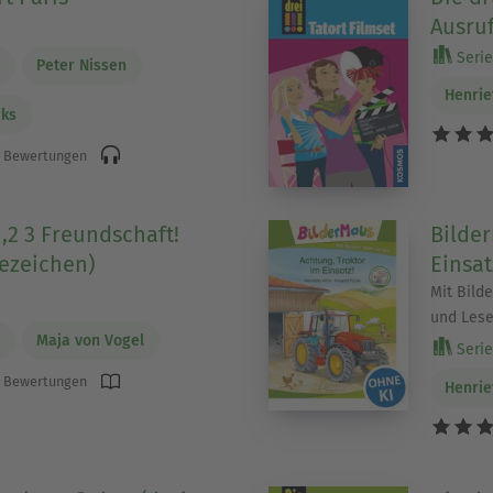
Ausru
Serie
h
Peter Nissen
Henrie
cks
 Bewertungen
 1,2 3 Freundschaft!
Bilder
fezeichen)
Einsat
Mit Bilde
und Lese
h
Maja von Vogel
Serie
 Bewertungen
Henrie