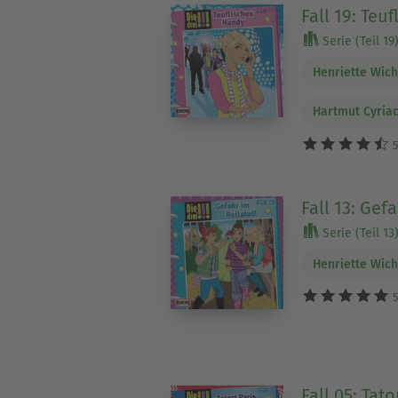
Fall 19: Teu
Serie (Teil 19
Henriette Wic
Hartmut Cyria
5
Fall 13: Gef
Serie (Teil 13
Henriette Wic
5
Fall 05: Tato