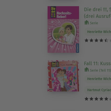
Die drei !!!,
(drei Ausru
Serie
Henriette Wic
1
Fall 11: Kus
Serie (Teil 11)
Henriette Wic
Hartmut Cyria
6