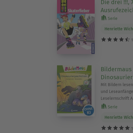
Die drei !!!,
Ausrufezeic
Serie
Henriette Wic
1
Bildermaus 
Dinosaurier
Mit Bildern lesen
und Leseanfänger
Leselernschrift 
Serie
Henriette Wic
1