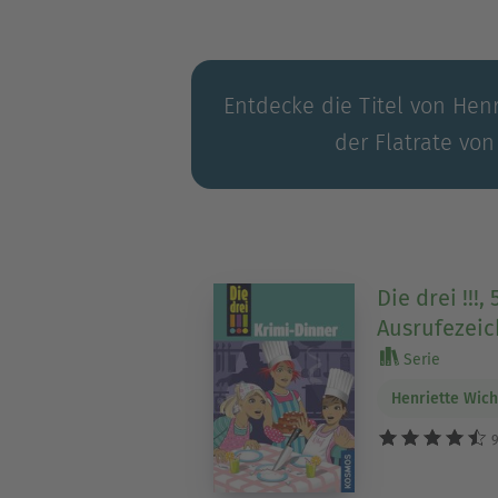
Entdecke die Titel von Henr
der Flatrate von
Die drei !!!,
Ausrufezeic
Serie
Henriette Wic
9