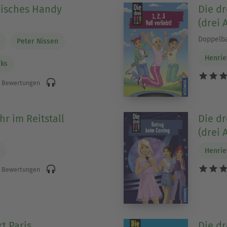
flisches Handy
Die dre
(drei 
)
Doppelb
h
Peter Nissen
Henrie
cks
 Bewertungen
ahr im Reitstall
Die dr
(drei 
)
h
Henrie
 Bewertungen
rt Paris
Die dre