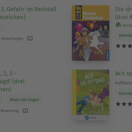
 13, Gefahr im Reitstall
Die dr
fezeichen)
(drei 
Serie
h
Henrie
 Bewertungen
, 2, 3 -
Ach so
agd! (drei
Aufkläru
hen)
Henrie
h
Maja von Vogel
 Bewertung