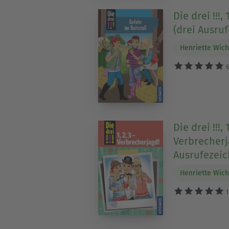
Die drei !!!,
(drei Ausru
Henriette Wic
6
Die drei !!!, 1
Verbrecherj
Ausrufezeic
Henriette Wic
1