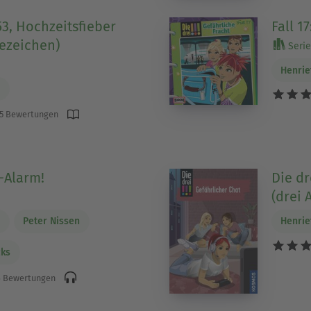
 53, Hochzeitsfieber
Fall 1
fezeichen)
Serie 
Henrie
h
5 Bewertungen
s-Alarm!
Die dr
(drei 
h
Peter Nissen
Henrie
cks
 Bewertungen