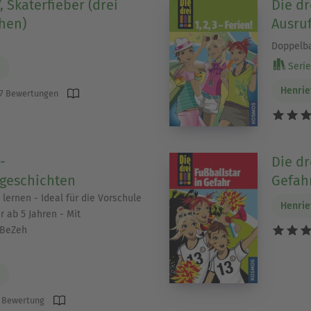
 7, Skaterfieber (drei
Die dre
hen)
Ausru
Doppelb
Serie
h
Henrie
7 Bewertungen
-
Die dre
geschichten
Gefahr
 lernen - Ideal für die Vorschule
Henrie
 ab 5 Jahren - Mit
ABeZeh
h
 Bewertung