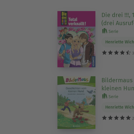
Die drei !!!,
(drei Ausru
Serie
Henriette Wic
3
Bildermaus
kleinen Hu
Serie
Henriette Wic
2