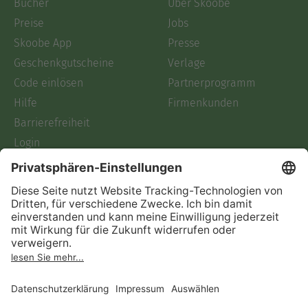
Bücher
Über Skoobe
Preise
Jobs
Skoobe App
Presse
Geschenkgutscheine
Verlage
Code einlösen
Partnerprogramm
Hilfe
Firmenkunden
Barrierefreiheit
Login
Skoobe liest
Rechtliches
Datenschutz
AGB
Informationen nach Data
Act
Verträge hier kündigen