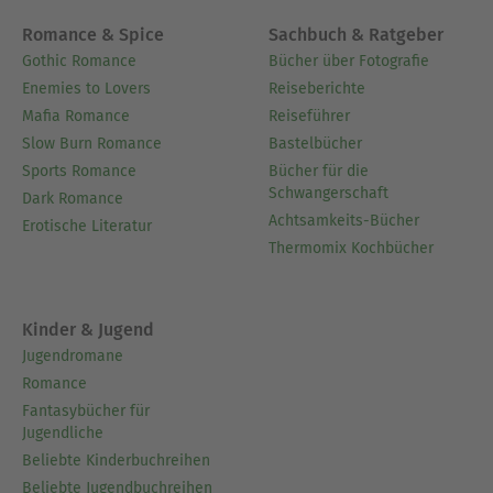
Romance & Spice
Sachbuch & Ratgeber
Gothic Romance
Bücher über Fotografie
Enemies to Lovers
Reiseberichte
Mafia Romance
Reiseführer
Slow Burn Romance
Bastelbücher
Sports Romance
Bücher für die
Schwangerschaft
Dark Romance
Achtsamkeits-Bücher
Erotische Literatur
Thermomix Kochbücher
Kinder & Jugend
Jugendromane
Romance
Fantasybücher für
Jugendliche
Beliebte Kinderbuchreihen
Beliebte Jugendbuchreihen