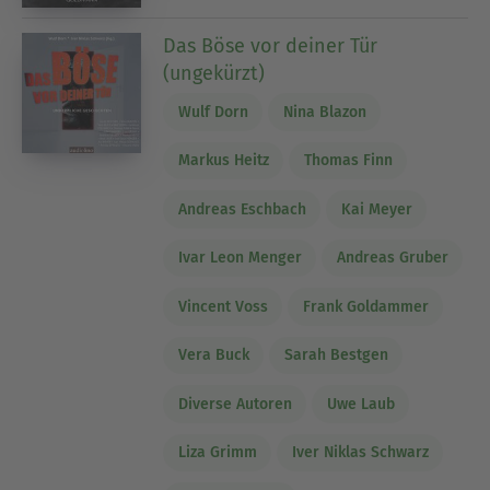
Das Böse vor deiner Tür
(ungekürzt)
Wulf Dorn
Nina Blazon
Markus Heitz
Thomas Finn
Andreas Eschbach
Kai Meyer
Ivar Leon Menger
Andreas Gruber
Vincent Voss
Frank Goldammer
Vera Buck
Sarah Bestgen
Diverse Autoren
Uwe Laub
Liza Grimm
Iver Niklas Schwarz