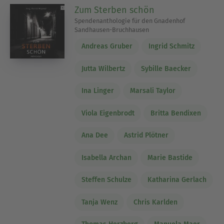
Zum Sterben schön
Spendenanthologie für den Gnadenhof
Sandhausen-Bruchhausen
Andreas Gruber
Ingrid Schmitz
Jutta Wilbertz
Sybille Baecker
Ina Linger
Marsali Taylor
Viola Eigenbrodt
Britta Bendixen
Ana Dee
Astrid Plötner
Isabella Archan
Marie Bastide
Steffen Schulze
Katharina Gerlach
Tanja Wenz
Chris Karlden