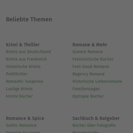
Beliebte Themen
Krimi & Thriller
Romane & Mehr
Krimis aus Deutschland
Queere Romane
Krimis aus Frankreich
Feministische Bücher
Historische Krimis
Feel-Good-Romane
Politthriller
Regency Romane
Romantic Suspense
Historische Liebesromane
Lustige Krimis
Familiensagas
Horror Bücher
Dystopie Bücher
Romance & Spice
Sachbuch & Ratgeber
Gothic Romance
Bücher über Fotografie
Enemies to Lovers
Reiseberichte