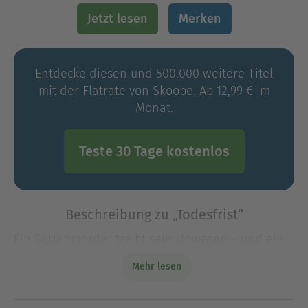
Jetzt lesen
Merken
Entdecke diesen und 500.000 weitere Titel
mit der Flatrate von Skoobe. Ab 12,99 € im
Monat.
Teste 30 Tage kostenlos
Beschreibung zu „Todesfrist“
Ein Serienmörder treibt sein Unwesen – und ein
altes Kinderbuch dient ihm als grausame
Mehr lesen
Inspiration.»Wenn Sie innerhalb von 48 Stunden
herausfinden, warum ich diese Frau entführt
habe, ble