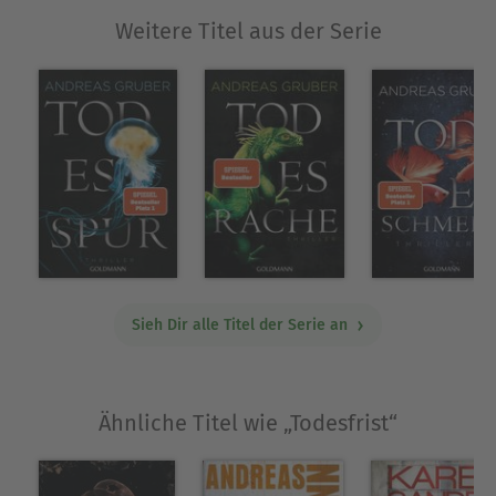
dass man beim Lesen kaum zum Luftholen
Weitere Titel aus der Serie
kommt. Auch die verschiedenen
Erzählperspektiven machen einen gewissen
Reiz der Geschichte aus und somit kann ich
diesen Thriller nur wärmstens empfehlen.
Spannend und temporeich bis zum Ende
mit authentischen Charakteren kann
Todesfrist glänzen, und ich bin auf weitere
Bücher von Andreas Gruber gespannt bzw.
ich werde mich erstmal seinen vorherigen
Sieh Dir alle Titel der Serie an
Romanen widmen.
Ähnliche Titel wie „Todesfrist“