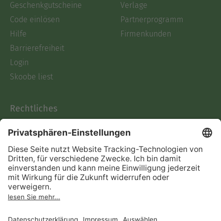
Geschenkgutscheine
Verlage
Code einlösen
Partnerprogramm
Hilfe
Firmenkunden
Barrierefreiheit
Login
Skoobe liest
Rechtliches
Datenschutz
AGB
Informationen nach Data
Act
Verträge hier kündigen
Impressum
Vertrag widerrufen