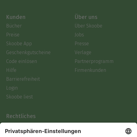
Kunden
Über uns
Bücher
Über Skoobe
Preise
Jobs
Skoobe App
Presse
Geschenkgutscheine
Verlage
Code einlösen
Partnerprogramm
Hilfe
Firmenkunden
Barrierefreiheit
Login
Skoobe liest
Rechtliches
Datenschutz
AGB