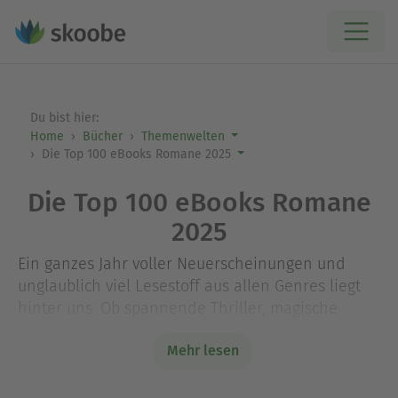
Du bist hier:
Home
Bücher
Themenwelten
Die Top 100 eBooks Romane 2025
Die Top 100 eBooks Romane
2025
Ein ganzes Jahr voller Neuerscheinungen und
unglaublich viel Lesestoff aus allen Genres liegt
hinter uns. Ob spannende Thriller, magische
Fantasy-Welten oder gefühlvolle Liebesromane -
Mehr lesen
für jeden Geschmack war etwas dabei. Lass Dich
inspirieren und finde heraus, welche eBooks die
Herzen der Skoobe Leser:innen erobert haben.