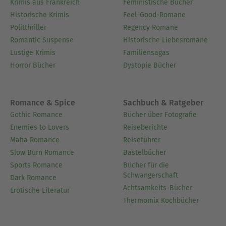
Krimis aus Frankreich
Feministische Bücher
Historische Krimis
Feel-Good-Romane
Politthriller
Regency Romane
Romantic Suspense
Historische Liebesromane
Lustige Krimis
Familiensagas
Horror Bücher
Dystopie Bücher
Romance & Spice
Sachbuch & Ratgeber
Gothic Romance
Bücher über Fotografie
Enemies to Lovers
Reiseberichte
Mafia Romance
Reiseführer
Slow Burn Romance
Bastelbücher
Sports Romance
Bücher für die
Schwangerschaft
Dark Romance
Achtsamkeits-Bücher
Erotische Literatur
Thermomix Kochbücher