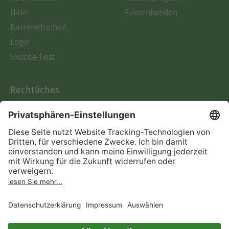
Hilfe
Firmenkunden
Barrierefreiheit
Login
Skoobe liest
Rechtliches
Datenschutz
AGB
Informationen nach Data
Act
Verträge hier kündigen
Impressum
Vertrag widerrufen