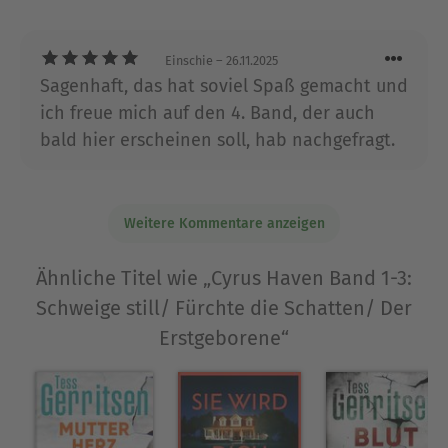
Über Michael Robotham
Michael Robotham wurde 1960 in New South
Wales, Australien, geboren. Er war lange als
Einschie
– 26.11.2025
Journalist tätig, bevor er sich ganz der
Sagenhaft, das hat soviel Spaß gemacht und
Schriftstellerei widmete. Mit seinen Romanen
ich freue mich auf den 4. Band, der auch
stürmt er regelmäßig die Bestsellerlisten und
bald hier erscheinen soll, hab nachgefragt.
wurde bereits mit mehreren Preisen geehrt, unter
anderem mit dem renommierten Gold Dagger.
Michael Robotham lebt mit seiner Familie in
Weitere Kommentare anzeigen
Sydney.
Ähnliche Titel wie „Cyrus Haven Band 1-3:
Ausblenden
Schweige still/ Fürchte die Schatten/ Der
Erstgeborene“