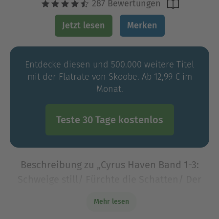
287 Bewertungen
Jetzt lesen
Merken
Entdecke diesen und 500.000 weitere Titel
mit der Flatrate von Skoobe. Ab 12,99 € im
Monat.
Teste 30 Tage kostenlos
Beschreibung zu „Cyrus Haven Band 1-3:
Schweige still/ Fürchte die Schatten/ Der
Erstgeborene“
Mehr lesen
Spannung pur - die ersten drei Fälle für Cyrus