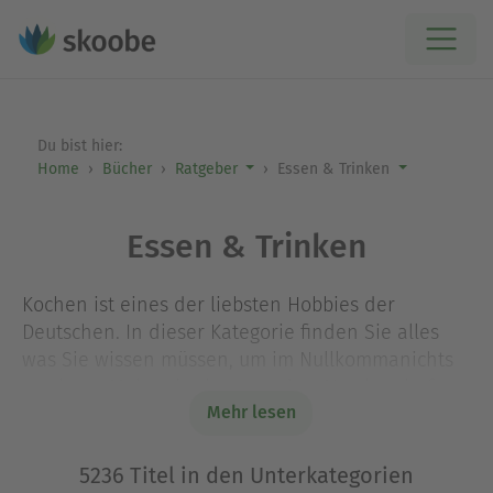
Du bist hier:
Home
Bücher
Ratgeber
Essen & Trinken
Essen & Trinken
Kochen ist eines der liebsten Hobbies der
Deutschen. In dieser Kategorie finden Sie alles
was Sie wissen müssen, um im Nullkommanichts
zu einem Meisterkoch zu werden. Von herzhafter
Mehr lesen
Hausmannskost über schnelle 30 Minuten
Mahlzeiten zu raffinierten vegetarischen und
veganen Rezepten, hier ist von allem etwas dabei.
5236 Titel in den Unterkategorien