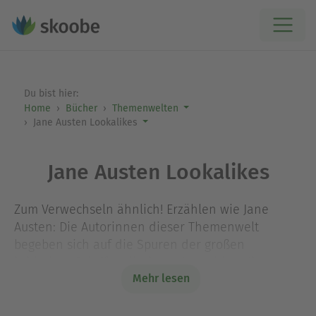
Du bist hier:
Home
Bücher
Themenwelten
Jane Austen Lookalikes
Jane Austen Lookalikes
Zum Verwechseln ähnlich! Erzählen wie Jane
Austen: Die Autorinnen dieser Themenwelt
begeben sich auf die Spuren der großen
britischen Schriftstellerin und erzählen die
Mehr lesen
Geschichte von Elizabeth Bennet und Mr. Darcy
aus Jane Austens wahrscheinlich berühmtestem
Roman “Stolz und Vorurteil” in immer wieder