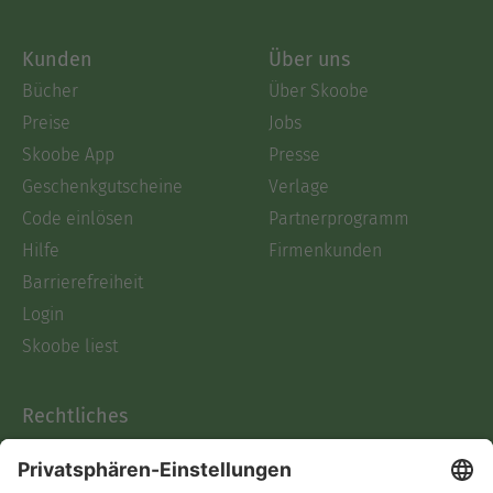
Kunden
Über uns
Bücher
Über Skoobe
Preise
Jobs
Skoobe App
Presse
Geschenkgutscheine
Verlage
Code einlösen
Partnerprogramm
Hilfe
Firmenkunden
Barrierefreiheit
Login
Skoobe liest
Rechtliches
Datenschutz
AGB