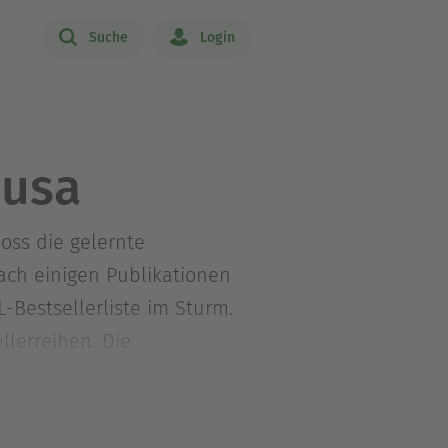
Suche
Login
nusa
oss die gelernte
ach einigen Publikationen
-Bestsellerliste im Sturm.
llerreihen. Die
stküste entführt, ist
ie in Hamburg und schreibt
prachen übersetzt.