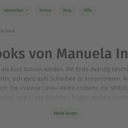
Hörbücher
Preise
Blog
Hilfe
la Inusa
oks von Manuela I
als Kind Autorin werden. Mit Ende zwanzig beschl
n, sich ganz aufs Schreiben zu konzentrieren. N
ch: Die »Valerie Lane«-Reihe eroberte die SPIEGEL
umen« und »Lake Paradise« folgten weitere Bestse
ie ihre Leser*innen an idyllische Orte an der US-O
Mehr lesen
im Heyne Verlag. Die Autorin lebt mit ihrer Famil
und Kerzenlicht. Ihre Bücher wurden in mehrere S