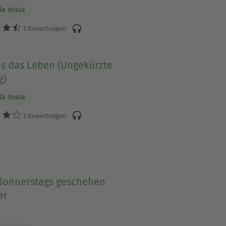
a Inusa
3 Bewertungen
ns das Leben (Ungekürzte
g)
a Inusa
3 Bewertungen
donnerstags geschehen
er