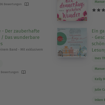
Manuel
06 Bewertungen
e - Der zauberhafte
Ein g
 / Das wunderbare
- Gesc
es
schöns
Lesun
einem Band - Mit exklusivem
Ines T
Manuel
 Bewertungen
Kelly 
Julie C
Inken 