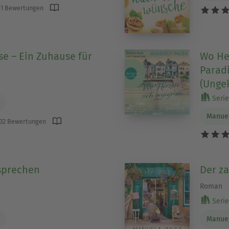
1 Bewertungen
se – Ein Zuhause für
Wo He
Parad
(Unge
Serie 
Manuel
32 Bewertungen
sprechen
Der z
Roman
Serie 
Manuel