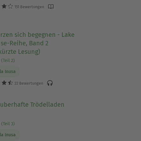
151 Bewertungen
rzen sich begegnen - Lake
ise-Reihe, Band 2
kürzte Lesung)
(Teil 2)
a Inusa
22 Bewertungen
auberhafte Trödelladen
(Teil 3)
a Inusa