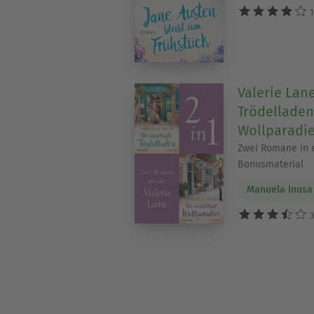
1
Valerie Lan
Trödelladen
Wollparadi
Zwei Romane in 
Bonusmaterial
Manuela Inusa
3