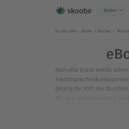
Bücher
Du bist hier:
Home
Bücher
Manue
eBo
Manuela Inusa wollte schon 
Fremdsprachenkorrespondenti
gelang ihr 2017 der Durchbru
Mit den »Kalifornischen Trä
»Coastlines«-Reihe, in der s
Manuela Inusas erste Reihe 
am liebsten bei Musik, Tee 