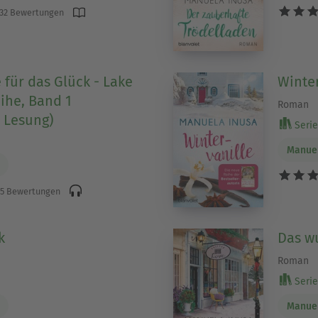
32 Bewertungen
 für das Glück - Lake
Winter
ihe, Band 1
Roman
 Lesung)
Serie 
Manuel
5 Bewertungen
k
Das w
Roman
Serie 
Manuel