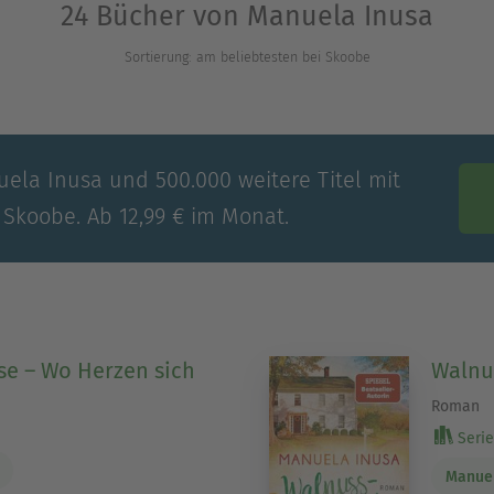
24 Bücher von Manuela Inusa
Sortierung: am beliebtesten bei Skoobe
uela Inusa und 500.000 weitere Titel mit
 Skoobe. Ab 12,99 € im Monat.
se – Wo Herzen sich
Walnu
Roman
Serie 
Manuel