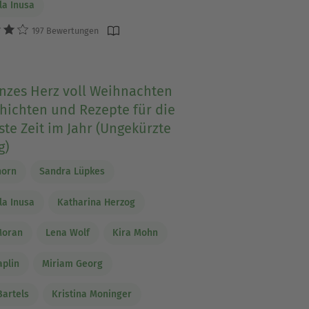
a Inusa
197 Bewertungen
anzes Herz voll Weihnachten
hichten und Rezepte für die
te Zeit im Jahr (Ungekürzte
g)
horn
Sandra Lüpkes
a Inusa
Katharina Herzog
Moran
Lena Wolf
Kira Mohn
aplin
Miriam Georg
Bartels
Kristina Moninger