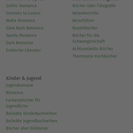
Gothic Romance
Bücher über Fotografie
Enemies to Lovers
Reiseberichte
Mafia Romance
Reiseführer
Slow Burn Romance
Bastelbücher
Sports Romance
Bücher für die
Schwangerschaft
Dark Romance
Achtsamkeits-Bücher
Erotische Literatur
Thermomix Kochbücher
Kinder & Jugend
Jugendromane
Romance
Fantasybücher für
Jugendliche
Beliebte Kinderbuchreihen
Beliebte Jugendbuchreihen
Bücher über Einhörner