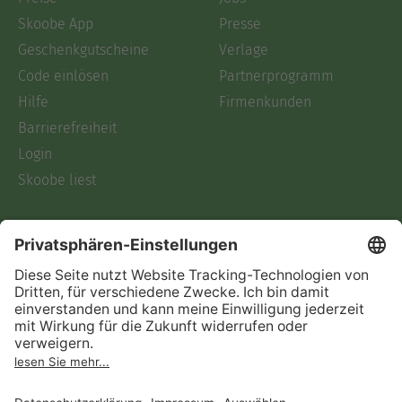
Skoobe App
Presse
Geschenkgutscheine
Verlage
Code einlösen
Partnerprogramm
Hilfe
Firmenkunden
Barrierefreiheit
Login
Skoobe liest
Rechtliches
Datenschutz
AGB
Informationen nach Data
Act
Verträge hier kündigen
Impressum