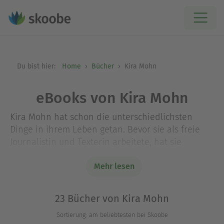
Du bist hier:
Home
Bücher
Kira Mohn
eBooks von Kira Mohn
Kira Mohn hat schon die unterschiedlichsten
Dinge in ihrem Leben getan. Bevor sie als freie
Journalistin und Texterin arbeitete, hat sie
Psychologie und Pädagogik studiert. Sie gründete
eine Musikfachzeitschrift, lebte eine Zeit lang in
Mehr lesen
New York und hob zusammen mit vier
Freundinnen das Autorinnen-Label »Ink Rebels«
23 Bücher von Kira Mohn
aus der Taufe. Heute widmet sie sich ganz ihrer
Sortierung: am beliebtesten bei Skoobe
Tätigkeit als Schriftstellerin und lebt mit ihren