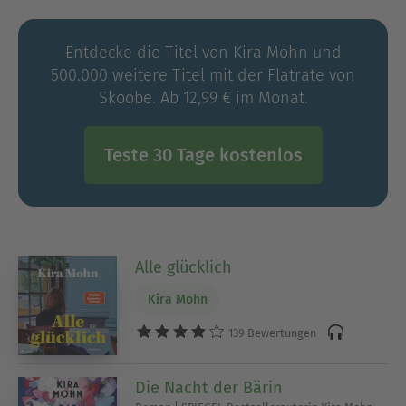
Kindern in München. Mehr auf Instagram unter
@kira.mohn
Entdecke die Titel von Kira Mohn und
500.000 weitere Titel mit der Flatrate von
Skoobe. Ab 12,99 € im Monat.
Teste 30 Tage kostenlos
Alle glücklich
Kira Mohn
139 Bewertungen
Die Nacht der Bärin