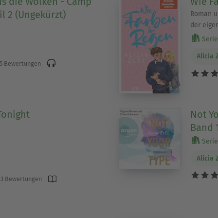
s die Wolken - Camp
Wie F
l 2 (Ungekürzt)
Roman üb
der eige
Serie 
Alicia 
5 Bewertungen
Tonight
Not Yo
Band 
Serie 
Alicia 
3 Bewertungen