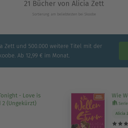
21 Bücher von Alicia Zett
Sortierung: am beliebtesten bei Skoobe
ia Zett und 500.000 weitere Titel mit der
koobe. Ab 12,99 € im Monat.
onight - Love is
Wie W
 2 (Ungekürzt)
Serie 
Alicia 