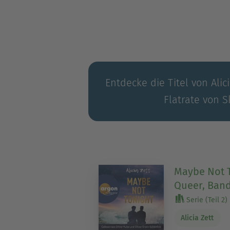
Entdecke die Titel von Alic
Flatrate von S
Maybe Not T
Queer, Band
Serie (Teil 2)
Alicia Zett