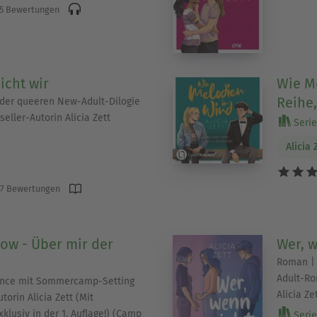
5 Bewertungen
icht wir
Wie Me
Reihe,
der queeren New-Adult-Dilogie
eller-Autorin Alicia Zett
Serie 
Alicia 
7 Bewertungen
ow - Über mir der
Wer, 
Roman | 
Adult-Ro
nce mit Sommercamp-Setting
Alicia Ze
torin Alicia Zett (Mit
klusiv in der 1. Auflage!) (Camp
Serie 