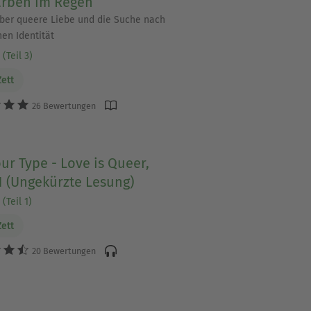
arben im Regen
er queere Liebe und die Suche nach
nen Identität
(Teil 3)
Zett
26 Bewertungen
ur Type - Love is Queer,
1 (Ungekürzte Lesung)
(Teil 1)
Zett
20 Bewertungen