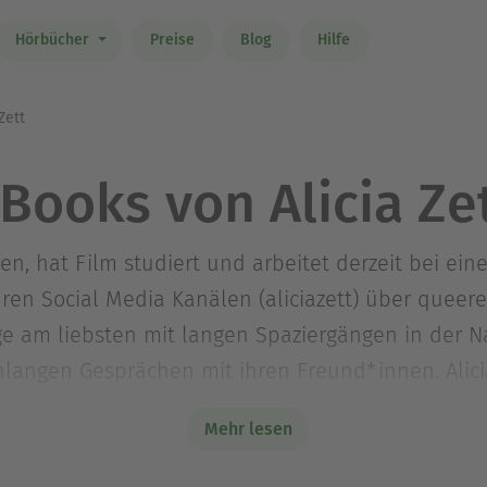
Hörbücher
Preise
Blog
Hilfe
Zett
Books von Alicia Ze
n, hat Film studiert und arbeitet derzeit bei ei
hren Social Media Kanälen (aliciazett) über queer
Tage am liebsten mit langen Spaziergängen in der N
langen Gesprächen mit ihren Freund*innen. Alicia
ucht hätte. Nun nutzt sie ihre Geschichten, um zu 
Mehr lesen
.