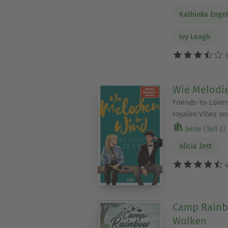
Kathinka Enge
Ivy Leagh
1
Wie Melodi
Friends-to-Lover
royalen Vibes un
Serie (Teil 2)
Alicia Zett
4
Camp Rainb
Wolken