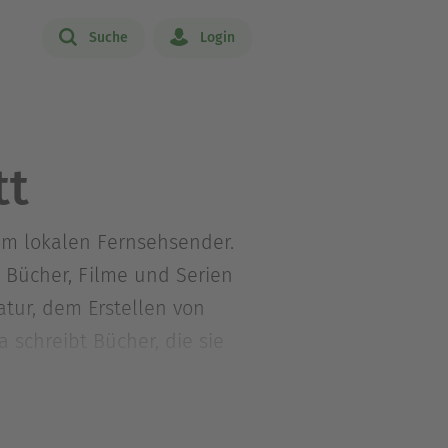
Suche
Login
tt
nem lokalen Fernsehsender.
e Bücher, Filme und Serien
atur, dem Erstellen von
 schreibt Bücher, die sie
zeigen, dass Liebe in allen