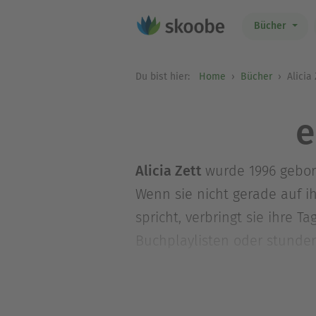
Bücher
Du bist hier:
Home
Bücher
Alicia 
e
Alicia Zett
wurde 1996 gebore
Wenn sie nicht gerade auf i
spricht, verbringt sie ihre 
Buchplaylisten oder stunden
selbst in ihrer Jugend gebra
Formen und Farben existiert