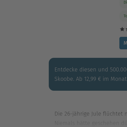
D
T
M
Entdecke diesen und 500.000
Skoobe. Ab 12,99 € im Monat
Die 26-jährige Jule flüchte
Niemals hätte geschehen dürf