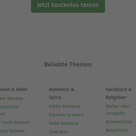
Jetzt kostenlos testen
Beliebte Themen
mane & Mehr
Romance &
Sachbuch &
Spice
Ratgeber
ere Romane
Gothic Romance
Bücher über
inistische
Fotografie
her
Enemies to Lovers
Reiseberichte
l-Good-Romane
Mafia Romance
Reiseführer
ency Romane
Slow Burn