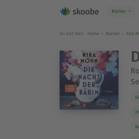
Bücher
Du bist hier:
Home
Bücher
Kira 
D
Ro
Se
K
E
R