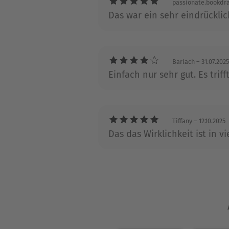
passionate.bookdr
Das war ein sehr eindrücklic
Barlach
– 31.07.2025
Einfach nur sehr gut. Es tri
Tiffany
– 12.10.2025
Das das Wirklichkeit ist in v