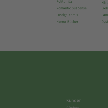
Politthriller
Hist
Romantic Suspense
Lie
Lustige Krimis
Fam
Horror Bücher
Dys
Kunden