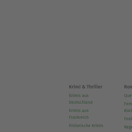
Krimi & Thriller
Ro
Krimis aus
Que
Deutschland
Fem
Krimis aus
Büc
Frankreich
Fee
Historische Krimis
Reg