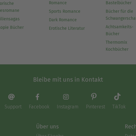
Romance
Bastelbücher
orische
besromane
Sports Romance
Bücher für die
Schwangerscha
iliensagas
Dark Romance
Achtsamkeits-
topie Bücher
Erotische Literatur
Bücher
Thermomix
Kochbücher
Bleibe mit uns in Kontakt
Support
Facebook
Instagram
Pinterest
TikTok
Über uns
Rech