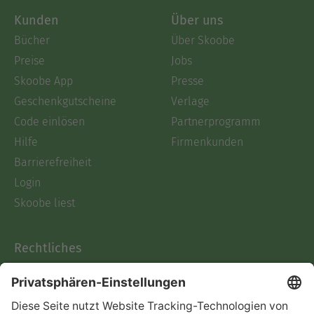
Kunden
Über uns
Bücher
Über Skoobe
Preise
Jobs
Skoobe App
Presse
Geschenkgutscheine
Verlage
Code einlösen
Partnerprogramm
Hilfe
Firmenkunden
Barrierefreiheit
Login
Skoobe liest
Rechtliches
Datenschutz
AGB
Informationen nach Data