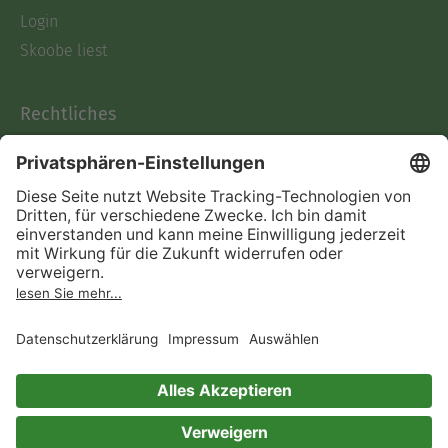
Login
Skoobe liest
Rechtliches
Datenschutz
AGB
Informationen nach Data
Act
Verträge hier kündigen
Impressum
Vertrag widerrufen
Immer ein gutes Buch