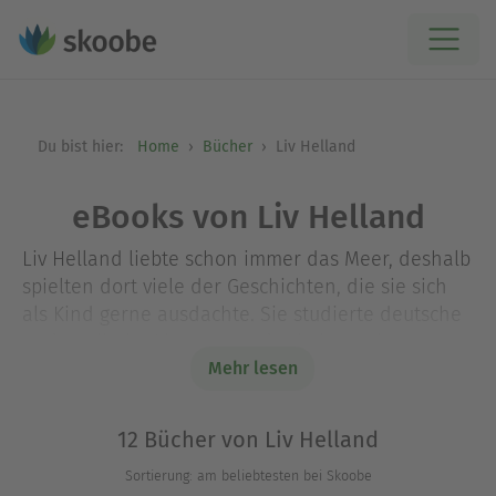
Du bist hier:
Home
Bücher
Liv Helland
eBooks von Liv Helland
Liv Helland liebte schon immer das Meer, deshalb
spielten dort viele der Geschichten, die sie sich
als Kind gerne ausdachte. Sie studierte deutsche
und englische Literatur und arbeitete als
Journalistin und Übersetzerin, bevor sie das
Mehr lesen
Bücherschreiben für sich entdeckte.
12 Bücher von Liv Helland
Sortierung: am beliebtesten bei Skoobe