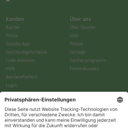
Kunden
Über uns
Bücher
Über Skoobe
Preise
Jobs
Skoobe App
Presse
Geschenkgutscheine
Verlage
Code einlösen
Partnerprogramm
Hilfe
Firmenkunden
Barrierefreiheit
Login
Skoobe liest
Rechtliches
Datenschutz