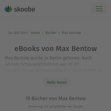
Du bist hier:
Home
Bücher
Max Bentow
eBooks von Max Bentow
Max Bentow wurde in Berlin geboren. Nach
seinem Schauspielstudium war er an
verschiedenen Bühnen tätig. Für seine Arbeit als
Dramatiker wurde er mit zahlreichen
renommierten Preisen ausgezeichnet. Seit seinem
Mehr lesen
Debütroman »Der Federmann« hat sich Max
Bentow als einer der erfolgreichsten deutschen
15 Bücher von Max Bentow
Thrillerautoren etabliert, alle seine Bücher waren
Sortierung: am beliebtesten bei Skoobe
große SPIEGEL-Bestsellererfolge.