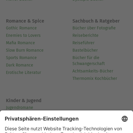
Romance & Spice
Sachbuch & Ratgeber
Gothic Romance
Bücher über Fotografie
Enemies to Lovers
Reiseberichte
Mafia Romance
Reiseführer
Slow Burn Romance
Bastelbücher
Sports Romance
Bücher für die
Schwangerschaft
Dark Romance
Achtsamkeits-Bücher
Erotische Literatur
Thermomix Kochbücher
Kinder & Jugend
Jugendromane
Romance
Fantasybücher für
Jugendliche