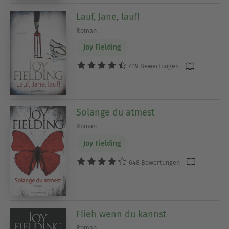
Das Herz des Bösen
Lauf, Jane, lauf!
(2014)
Sag, dass du mich liebst
Roman
Joy Fielding
419 Bewertungen
Solange du atmest
Roman
Joy Fielding
648 Bewertungen
Flieh wenn du kannst
Roman