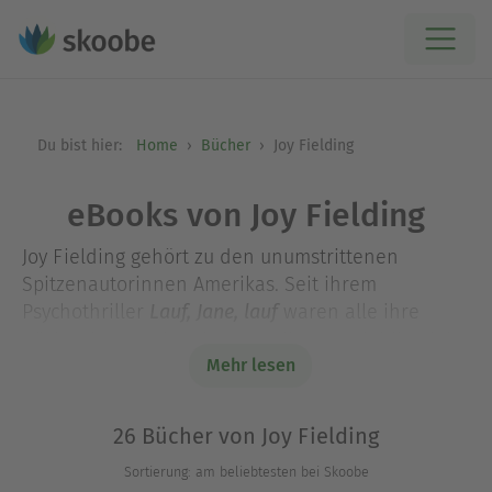
Du bist hier:
Home
Bücher
Joy Fielding
eBooks von Joy Fielding
Joy Fielding gehört zu den unumstrittenen
Spitzenautorinnen Amerikas. Seit ihrem
Psychothriller
waren alle ihre
Lauf, Jane, lauf
Bücher internationale Bestseller. Joy Fielding lebt
Mehr lesen
mit ihrem Mann und zwei Töchtern in Toronto,
Kanada, und in Palm Beach, Florida.
26 Bücher von Joy Fielding
Werkauswahl:
Sortierung: am beliebtesten bei Skoobe
(1986)
Lebenslang ist nicht genug