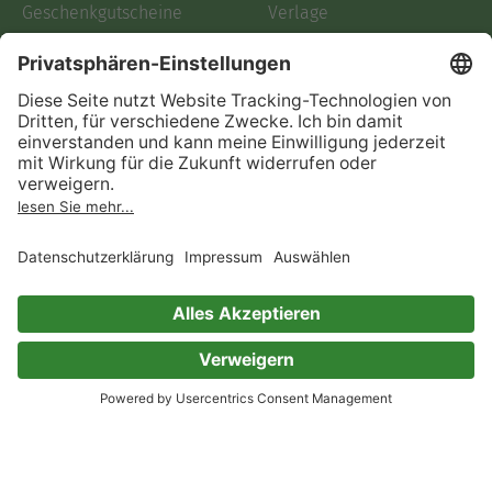
Geschenkgutscheine
Verlage
Code einlösen
Partnerprogramm
Hilfe
Firmenkunden
Barrierefreiheit
Login
Skoobe liest
Rechtliches
Datenschutz
AGB
Informationen nach Data
Act
Verträge hier kündigen
Impressum
Vertrag widerrufen