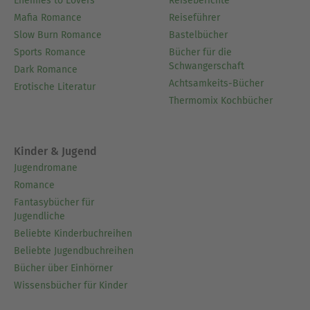
Enemies to Lovers
Reiseberichte
Mafia Romance
Reiseführer
Slow Burn Romance
Bastelbücher
Sports Romance
Bücher für die
Schwangerschaft
Dark Romance
Achtsamkeits-Bücher
Erotische Literatur
Thermomix Kochbücher
Kinder & Jugend
Jugendromane
Romance
Fantasybücher für
Jugendliche
Beliebte Kinderbuchreihen
Beliebte Jugendbuchreihen
Bücher über Einhörner
Wissensbücher für Kinder