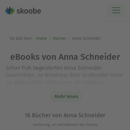
Du bist hier:
Home
Bücher
Anna Schneider
eBooks von Anna Schneider
Schon früh begeisterten Anna Schneider
Geschichten. Im Wirtshaus ihrer Großmutter hörte
sie gebannt den Erlebnissen der Gäste zu,
besonders wenn sie voller Spannung waren.
Diese Faszination spiegelte sich später in ihren
Mehr lesen
Berufen wider. Als Personalberaterin und Coach
erlebte sie täglich, wie Menschen ticken, was sie
16 Bücher von Anna Schneider
antreibt und wo die inneren Brüche liegen. Als
Sortierung: am beliebtesten bei Skoobe
Autorin interessieren sie perfide Verbrechen, die