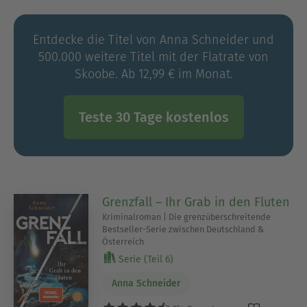
leisen Zwischentöne und das, was im
Verborgenen bleibt. Ihre Geschichten beginnen
Entdecke die Titel von Anna Schneider und
dort, wo die Fassade bröckelt. Immer ausgehend
500.000 weitere Titel mit der Flatrate von
von der Frage: Wie gut kennen wir die Menschen,
Skoobe. Ab 12,99 € im Monat.
die uns am nächsten stehen, eigentlich wirklich?
Alle Bände ihrer »Grenzfall«-Serie um das
ungleiche Ermittlerduo Alexa Jahn und Bernhard
Teste 30 Tage kostenlos
Krammer sind SPIEGEL-Bestseller, »Blut für Blut«
ist ihr erster psychologischer Pageturner. Anna
Schneider lebt mit ihrer Familie in der Nähe von
München.
Grenzfall – Ihr Grab in den Fluten
Kriminalroman | Die grenzüberschreitende
Bestseller-Serie zwischen Deutschland &
Österreich
Serie (Teil 6)
Anna Schneider