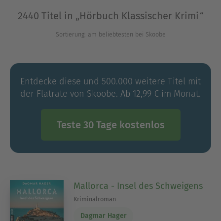
charismatische Ermittler*innen und feines
2440 Titel in „Hörbuch Klassischer Krimi“
psychologisches Gespür. Die sorgfältig
inszenierten Lesungen lassen Dich miträtseln,
Sortierung: am beliebtesten bei Skoobe
mitfiebern und manchmal auch schmunzeln.
Wenn Du Krimis liebst, bei denen das Kopfkino
mitdenkt, bist Du hier genau richtig.
Entdecke diese und 500.000 weitere Titel mit
der Flatrate von Skoobe. Ab 12,99 € im Monat.
Ausblenden
Teste 30 Tage kostenlos
Mallorca - Insel des Schweigens
Kriminalroman
Dagmar Hager