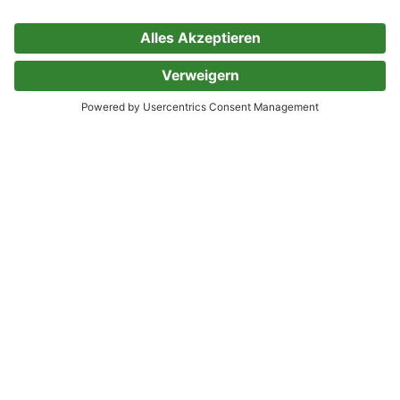
Teste 30 Tage kostenlos
Beliebte Themen
Krimi & Thriller
Romane & Mehr
Krimis aus Deutschland
Queere Romane
Krimis aus Frankreich
Feministische Bücher
Historische Krimis
Feel-Good-Romane
Politthriller
Regency Romane
Romantic Suspense
Historische Liebesromane