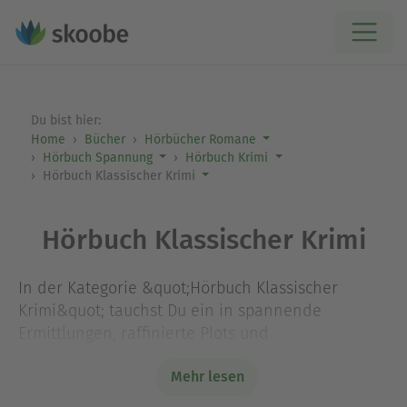
Du bist hier:
Home
Bücher
Hörbücher Romane
Hörbuch Spannung
Hörbuch Krimi
Hörbuch Klassischer Krimi
Hörbuch Klassischer Krimi
In der Kategorie &quot;Hörbuch Klassischer
Krimi&quot; tauchst Du ein in spannende
Ermittlungen, raffinierte Plots und
atmosphärische Kulissen, die oft einen Hauch
Mehr lesen
Nostalgie versprühen. Hier geht es weniger um
brutale Action, sondern um klug aufgebaute Fälle,