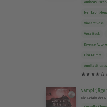
Andreas Eschb
Ivar Leon Men
Vincent Voss
Vera Buck
Diverse Autor
Liza Grimm
Annika Straus
3
Vampirjäger
Die Gefahr der N
Cornelia Kiene