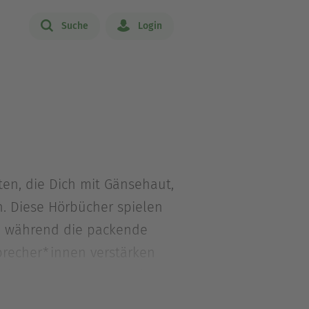
Suche
Login
en, die Dich mit Gänsehaut,
. Diese Hörbücher spielen
s, während die packende
Sprecher*innen verstärken
lich. Wenn Du Nervenkitzel