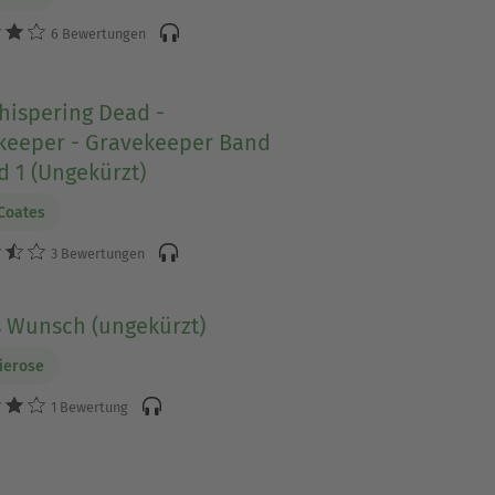
6 Bewertungen
hispering Dead -
keeper - Gravekeeper Band
d 1 (Ungekürzt)
Coates
3 Bewertungen
 Wunsch (ungekürzt)
Nierose
1 Bewertung