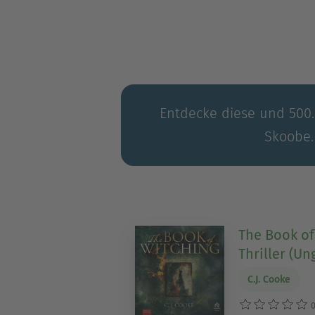
Entdecke diese und 500.0
Skoobe.
The Book of
Thriller (Un
C.J. Cooke
0