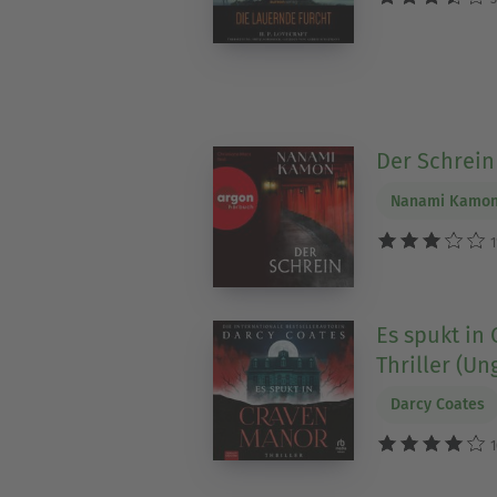
Der Schrein
Nanami Kamo
1
Es spukt in
Thriller (Un
Darcy Coates
1