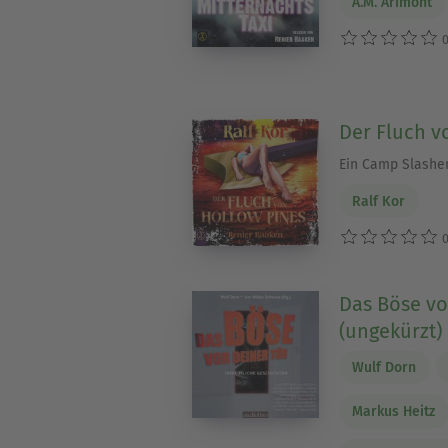
A.M. Arimont
0
Der Fluch v
Ein Camp Slashe
Ralf Kor
0
Das Böse vo
(ungekürzt)
Wulf Dorn
Markus Heitz