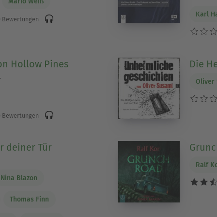
Mario Weiß
Karl H
 Bewertungen
on Hollow Pines
Die He
r
Oliver
 Bewertungen
r deiner Tür
Grunc
Ralf K
Nina Blazon
Thomas Finn