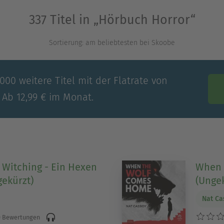
337 Titel in „Hörbuch Horror“
Ausblenden
Sortierung: am beliebtesten bei Skoobe
00 weitere Titel mit der Flatrate von
 Ab 12,99 € im Monat.
 Witching - Ein Hexen
When 
gekürzt)
(Ungek
Nat Ca
 Bewertungen