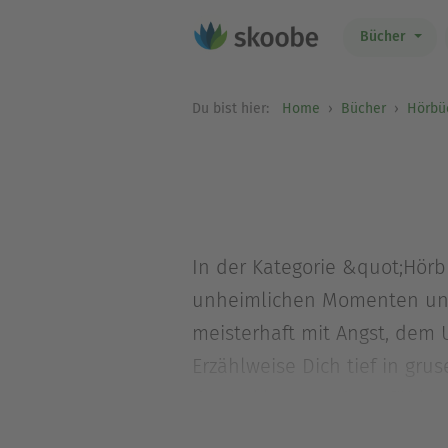
Bücher
Du bist hier:
Home
Bücher
Hörbü
In der Kategorie &quot;Hörb
unheimlichen Momenten und 
meisterhaft mit Angst, dem
Erzählweise Dich tief in gr
das beklemmende Gefühl und
und Schauer suchst, die unte