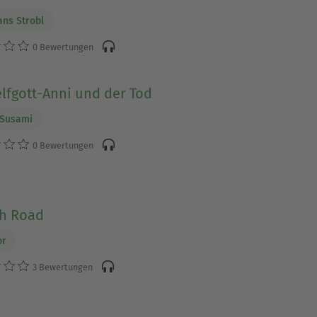
ans Strobl
0 Bewertungen
lfgott-Anni und der Tod
 Susami
0 Bewertungen
h Road
or
3 Bewertungen