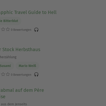
pphic Travel Guide to Hell
ie Bitterblut
0 Bewertungen
r Stock Herbsthaus
herzählung
 Susami
Mario Weiß
0 Bewertungen
rabmal auf dem Père
ise
aus dem Jenseits