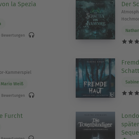
von la Spezia
Der S
Atmosphä
Hochmoo
a
Nathan
 Bewertungen
Fremd
Schat
ror-Kammerspiel
Sabin
Mario Weiß
 Bewertungen
e Furcht
Londo
später
Sequel
 Bewertungen