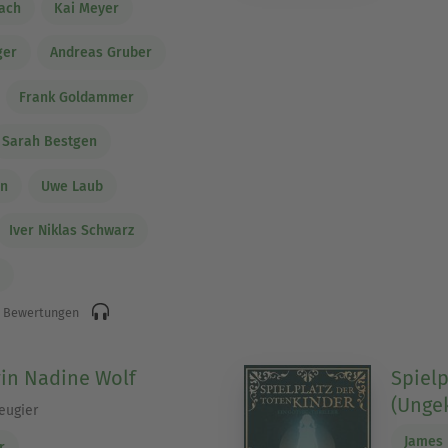
ach
Kai Meyer
ger
Andreas Gruber
Frank Goldammer
Sarah Bestgen
en
Uwe Laub
Iver Niklas Schwarz
s
 Bewertungen
in Nadine Wolf
Spielp
(Ungek
eugier
James 
r