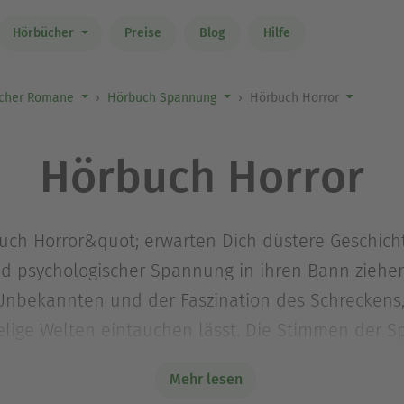
Hörbücher
Preise
Blog
Hilfe
cher Romane
Hörbuch Spannung
Hörbuch Horror
Hörbuch Horror
uch Horror&quot; erwarten Dich düstere Geschicht
psychologischer Spannung in ihren Bann ziehen
 Unbekannten und der Faszination des Schrecken
uselige Welten eintauchen lässt. Die Stimmen der 
 machen das Hörerlebnis intensiv und unvergess
Mehr lesen
r die Haut gehen, bist Du hier genau richtig.