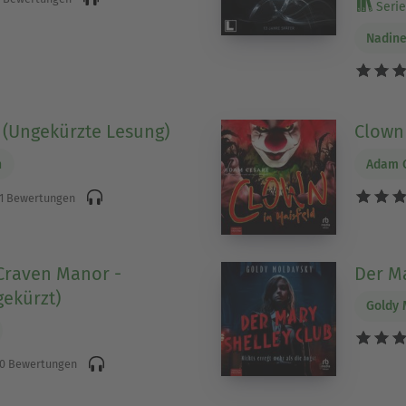
Serie 
Nadin
 (Ungekürzte Lesung)
Clown 
n
Adam 
1 Bewertungen
 Craven Manor -
Der Ma
gekürzt)
Goldy 
0 Bewertungen