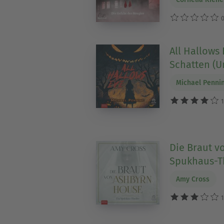
0
All Hallows
Schatten (U
Michael Penni
1
Die Braut v
Spukhaus-Th
Amy Cross
1