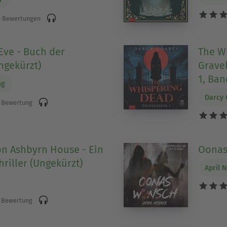
 Bewertungen
 Eve - Buch der
The W
ngekürzt)
Grave
1, Ban
ng
Darcy 
 Bewertung
on Ashbyrn House - Ein
Oonas
riller (Ungekürzt)
April 
 Bewertung