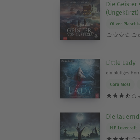
Die Geister 
(Ungekürzt)
Oliver Plaschk
0
Little Lady
ein blutiges Hor
Cora Most
4
Die lauernd
H.P. Lovecraft
3