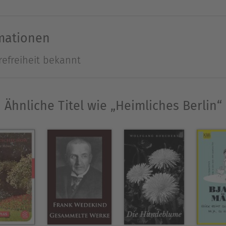
bände und Romane mit stark autobiografischen Zü
ragende Übersetzungen von französischen Klassiker
rmationen
cher Autor war sein Werk unter den Nazis verboten.
refreiheit bekannt
r (späteren) Ehere Frau, der Journalistin Helen 
iese Beziehungskonstellation diente dem Regisseur
ten Films „Jules et Jim“. Franz Hessel starb 1941
Ähnliche Titel wie „Heimliches Berlin“
sischen Lager.
Ausblenden