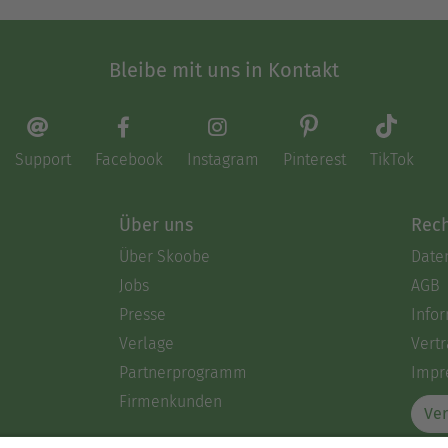
Bleibe mit uns in Kontakt
Support
Facebook
Instagram
Pinterest
TikTok
Über uns
Rech
Über Skoobe
Date
Jobs
AGB
Presse
Info
Verlage
Vertr
Partnerprogramm
Impr
Firmenkunden
Ver