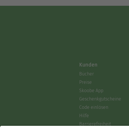
Kunden
Bücher
Preise
Skoobe App
Geschenkgutscheine
Code einlösen
Hilfe
Barrierefreiheit