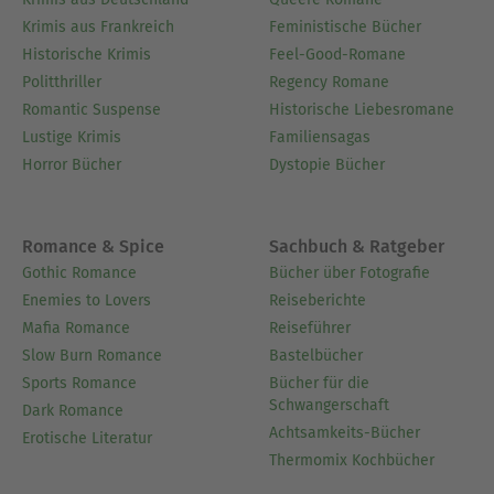
Krimis aus Frankreich
Feministische Bücher
Historische Krimis
Feel-Good-Romane
Politthriller
Regency Romane
Romantic Suspense
Historische Liebesromane
Lustige Krimis
Familiensagas
Horror Bücher
Dystopie Bücher
Romance & Spice
Sachbuch & Ratgeber
Gothic Romance
Bücher über Fotografie
Enemies to Lovers
Reiseberichte
Mafia Romance
Reiseführer
Slow Burn Romance
Bastelbücher
Sports Romance
Bücher für die
Schwangerschaft
Dark Romance
Achtsamkeits-Bücher
Erotische Literatur
Thermomix Kochbücher