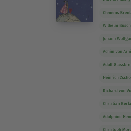
Clemens Bren
Wilhelm Busch
Johann Wolfga
Achim von Arn
Adolf Glassbr
Heinrich Zsch
Richard von V
Christian Berk
Adolphine Henr
Christoph Mor