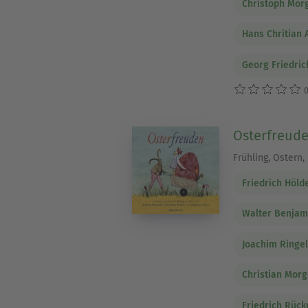
Christoph Mor
Hans Chritian
Georg Friedric
0
Osterfreud
Frühling, Ostern,
Friedrich Hölde
Walter Benjam
Joachim Ringel
Christian Mor
Friedrich Rück