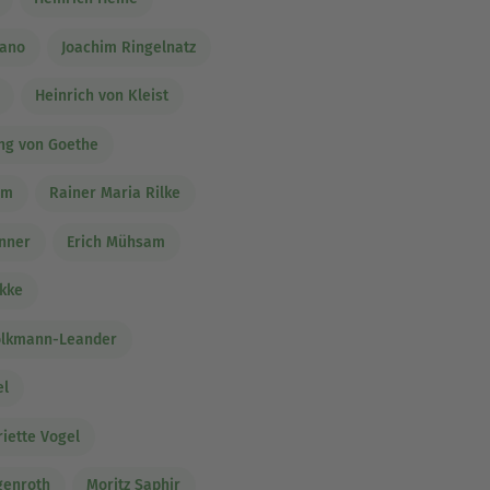
tano
Joachim Ringelnatz
Heinrich von Kleist
ng von Goethe
im
Rainer Maria Rilke
enner
Erich Mühsam
okke
olkmann-Leander
el
iette Vogel
genroth
Moritz Saphir