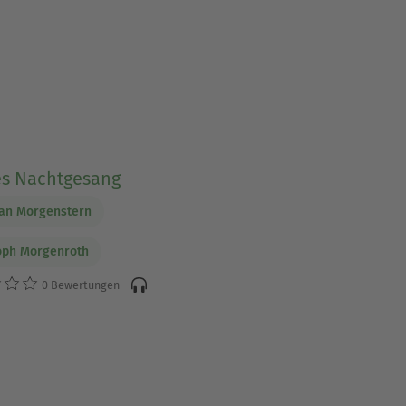
es Nachtgesang
ian Morgenstern
oph Morgenroth
0 Bewertungen