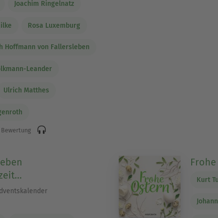
Joachim Ringelnatz
ilke
Rosa Luxemburg
h Hoffmann von Fallersleben
olkmann-Leander
Ulrich Matthes
genroth
 Bewertung
lieben
Frohe
it...
Kurt T
dventskalender
Johann