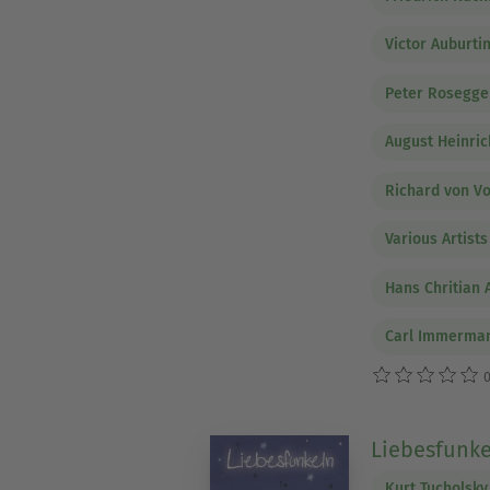
Victor Auburti
Peter Rosegge
August Heinric
Richard von V
Various Artists
Hans Chritian
Carl Immerma
0
Liebesfunke
Kurt Tucholsky