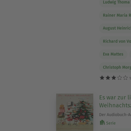
Ludwig Thoma
Rainer Maria R
August Heinric
Richard von V
Eva Mattes
Christoph Mor
1
Es war zur 
Weihnachtsze
Der Audiobuch-A
Serie