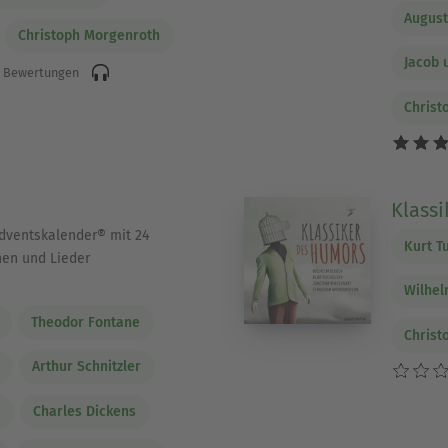
August
Christoph Morgenroth
Jacob 
 Bewertungen
Christ
Klass
dventskalender® mit 24
Kurt T
hen und Lieder
Wilhe
Theodor Fontane
Christ
Arthur Schnitzler
m
Charles Dickens