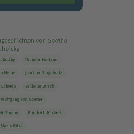
ngeschichten von Goethe
cholsky
ucholsky
Theodor Fontane
ch Heine
Joachim Ringelnatz
v Schwab
Wilhelm Busch
 Wolfgang von Goethe
. Hoffmann
Friedrich Rückert
 Maria Rilke