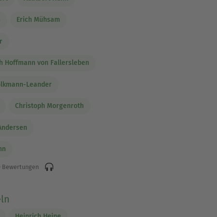
n
Erich Mühsam
r
h Hoffmann von Fallersleben
olkmann-Leander
Christoph Morgenroth
 Andersen
nn
 Bewertungen
ln
Heinrich Heine