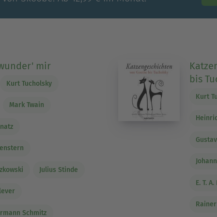
 wunder' mir
Katze
bis Tu
Kurt Tucholsky
Kurt T
Mark Twain
Heinri
natz
Gusta
genstern
Johann
zkowski
Julius Stinde
E. T. A
lever
Rainer
ermann Schmitz