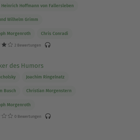
 Heinrich Hoffmann von Fallersleben
und Wilhelm Grimm
oph Morgenroth
Chris Conradi
2 Bewertungen
iker des Humors
ucholsky
Joachim Ringelnatz
lm Busch
Christian Morgenstern
oph Morgenroth
0 Bewertungen