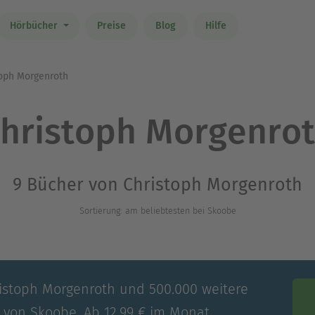
Hörbücher
Preise
Blog
Hilfe
oph Morgenroth
hristoph Morgenro
9 Bücher von Christoph Morgenroth
Sortierung: am beliebtesten bei Skoobe
ristoph Morgenroth und 500.000 weitere
e von Skoobe. Ab 12,99 € im Monat.