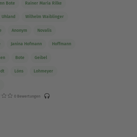
nn Bote
Rainer Maria Rilke
 Uhland
Wilhelm Waiblinger
e
Anonym
Novalis
e
Janina Hofmann
Hoffmann
sen
Bote
Geibel
dt
Löns
Lohmeyer
e
0 Bewertungen