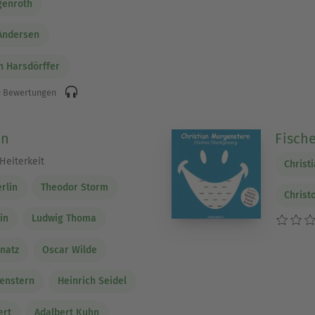
genroth
 Andersen
h Harsdörffer
 Bewertungen
en
Fisch
 Heiterkeit
Christ
rlin
Theodor Storm
Christ
in
Ludwig Thoma
natz
Oscar Wilde
genstern
Heinrich Seidel
ert
Adalbert Kuhn