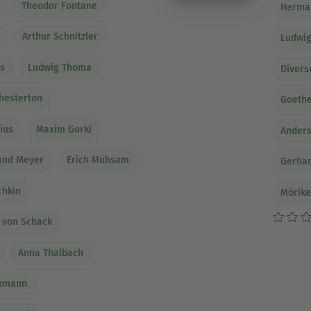
Theodor Fontane
Herma
Arthur Schnitzler
Ludwig
ns
Ludwig Thoma
Divers
Chesterton
Goeth
ius
Maxim Gorki
Ander
and Meyer
Erich Mühsam
Gerhar
chkin
Mörik
h von Schack
Anna Thalbach
chmann