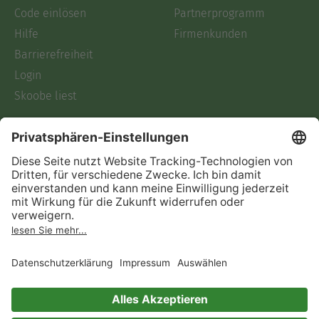
Code einlösen
Partnerprogramm
Hilfe
Firmenkunden
Barrierefreiheit
Login
Skoobe liest
Rechtliches
Datenschutz
AGB
Informationen nach Data
Act
Verträge hier kündigen
Impressum
Vertrag widerrufen