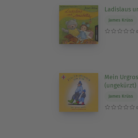
Ladislaus u
James Krüss
0
Mein Urgros
(ungekürzt)
James Krüss
0