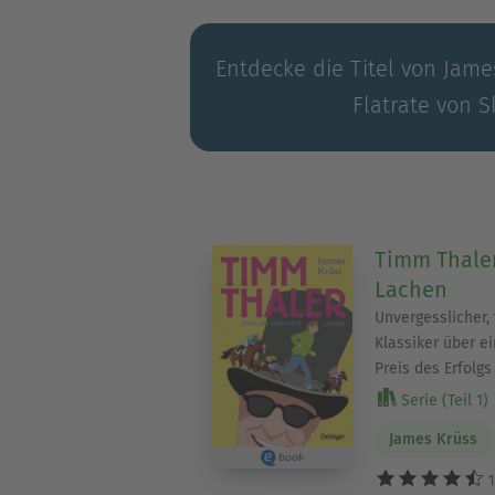
Entdecke die Titel von Jame
Flatrate von S
Timm Thaler
Lachen
Unvergesslicher,
Klassiker über e
Preis des Erfolgs
Serie (Teil 1)
James Krüss
1