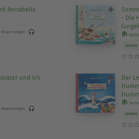
nd Annabella
Somme
- Die 
(ungek
 Bewertungen
Serie 
James 
svater und ich
Der L
Humme
Hummer
Serie 
 Bewertungen
James 