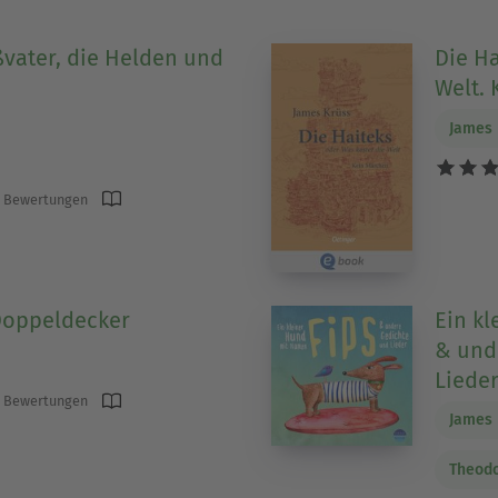
vater, die Helden und
Die Ha
Welt.
James 
 Bewertungen
Doppeldecker
Ein k
& und
Lieder
 Bewertungen
James 
Theod