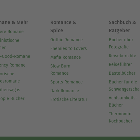
mane & Mehr
Romance &
Sachbuch &
Spice
Ratgeber
ere Romane
Gothic Romance
Bücher über
inistische
Fotografie
her
Enemies to Lovers
Reiseberichte
l-Good-Romane
Mafia Romance
Reiseführer
ency Romane
Slow Burn
Romance
Bastelbücher
orische
besromane
Sports Romance
Bücher für die
Schwangerscha
iliensagas
Dark Romance
Achtsamkeits-
topie Bücher
Erotische Literatur
Bücher
Thermomix
Kochbücher