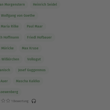
ian Morgenstern
Heinrich Seidel
 Wolfgang von Goethe
 Maria Rilke
Paul Maar
ch Hoffmann
Friedl Hofbauer
 Möricke
Max Kruse
a Wißkirchen
Volksgut
Janisch
Josef Guggenmos
 Auer
Mascha Kaléko
 Loewenberg
1 Bewertung