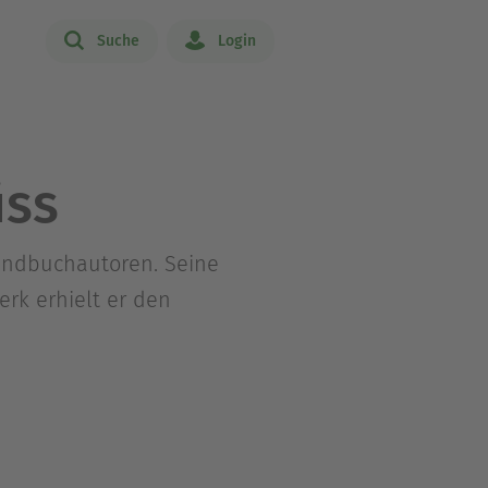
Suche
Login
üss
gendbuchautoren. Seine
rk erhielt er den