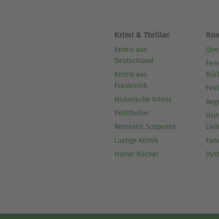
Krimi & Thriller
Ro
Krimis aus
Que
Deutschland
Fem
Krimis aus
Büc
Frankreich
Fee
Historische Krimis
Reg
Politthriller
Hist
Romantic Suspense
Lie
Lustige Krimis
Fam
Horror Bücher
Dys