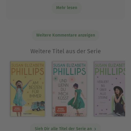
schon öfter drübergestolpert bin:
Mehr lesen
Rheinkiesel??? Sollte da im Original
Rhinestone stehen, ware das m. W. mit
Strass zu übersetzen.
Weitere Kommentare anzeigen
Weitere Titel aus der Serie
Sieh Dir alle Titel der Serie an