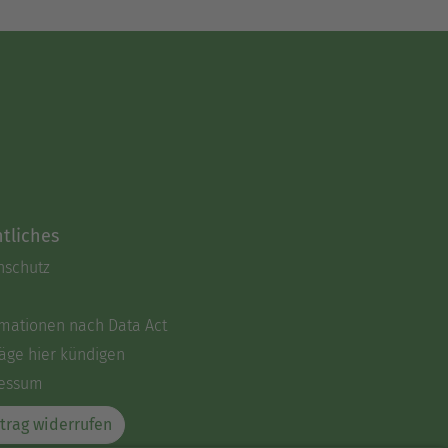
tliches
nschutz
rmationen nach Data Act
äge hier kündigen
essum
trag widerrufen