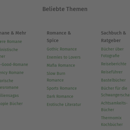
Beliebte Themen
mane & Mehr
Romance &
Sachbuch &
Spice
Ratgeber
ere Romane
Gothic Romance
Bücher über
inistische
Fotografie
her
Enemies to Lovers
Reiseberichte
l-Good-Romane
Mafia Romance
Reiseführer
ency Romane
Slow Burn
Romance
Bastelbücher
orische
besromane
Sports Romance
Bücher für die
Schwangerscha
iliensagas
Dark Romance
Achtsamkeits-
topie Bücher
Erotische Literatur
Bücher
Thermomix
Kochbücher