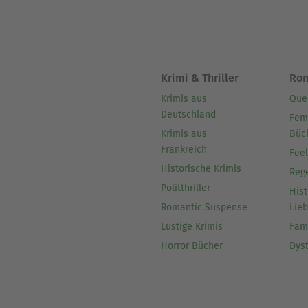
Krimi & Thriller
Ro
Krimis aus
Que
Deutschland
Fem
Krimis aus
Büc
Frankreich
Fee
Historische Krimis
Reg
Politthriller
Hist
Romantic Suspense
Lie
Lustige Krimis
Fam
Horror Bücher
Dys