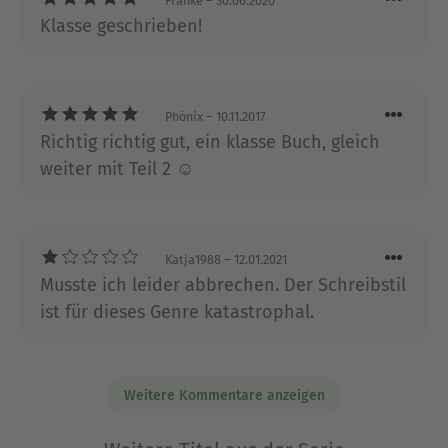
Franke
– 30.06.2020
regelmäßig auf die internationalen
Klasse geschrieben!
Bestsellerlisten. Mit »The Devils« schlägt er nun
ein neues Kapitel seines fantastischen Erzählens
auf. Joe Abercrombie lebt mit seiner Frau und
seinen Kindern in Bath.
Phönix
– 10.11.2017
Richtig richtig gut, ein klasse Buch, gleich
Ausblenden
weiter mit Teil 2 ☺
Katja1988
– 12.01.2021
Musste ich leider abbrechen. Der Schreibstil
ist für dieses Genre katastrophal.
Weitere Kommentare anzeigen