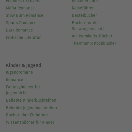
Enemies to Lovers
Reiseberichte
Mafia Romance
Reiseführer
Slow Burn Romance
Bastelbücher
Sports Romance
Bücher für die
Schwangerschaft
Dark Romance
Achtsamkeits-Bücher
Erotische Literatur
Thermomix Kochbücher
Kinder & Jugend
Jugendromane
Romance
Fantasybücher für
Jugendliche
Beliebte Kinderbuchreihen
Beliebte Jugendbuchreihen
Bücher über Einhörner
Wissensbücher für Kinder