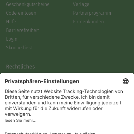
Geschenkgutscheine
Verlage
Code einlösen
Partnerprogramm
Hilfe
Firmenkunden
Barrierefreiheit
Login
Skoobe liest
Rechtliches
Datenschutz
AGB
Informationen nach Data
Act
Verträge hier kündigen
Impressum
Vertrag widerrufen