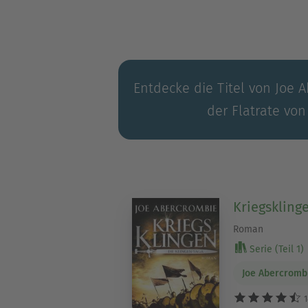
Entdecke die Titel von Joe 
der Flatrate von
Kriegskling
Roman
Serie (Teil 1)
Joe Abercromb
1