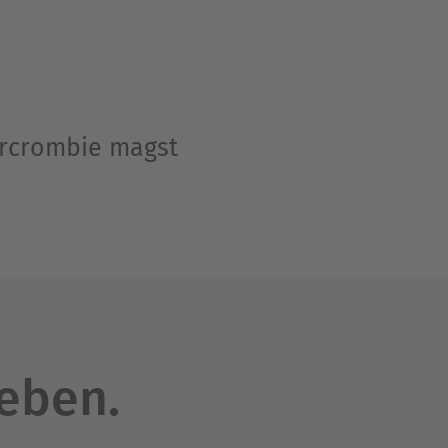
ercrombie magst
leben.