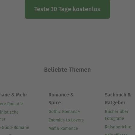
Teste 30 Tage kostenlos
Beliebte Themen
mane & Mehr
Romance &
Sachbuch &
Spice
Ratgeber
ere Romane
Gothic Romance
Bücher über
inistische
Fotografie
her
Enemies to Lovers
Reiseberichte
l-Good-Romane
Mafia Romance