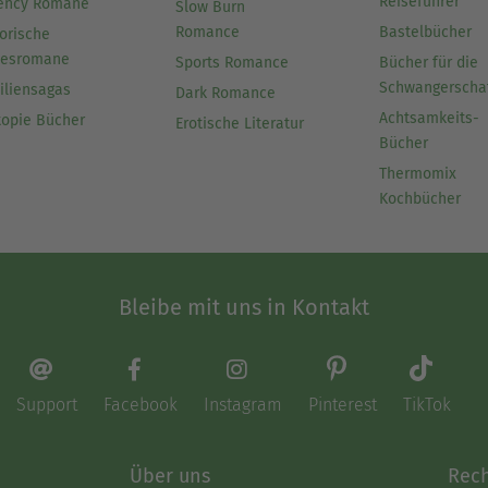
Reiseführer
ency Romane
Slow Burn
Romance
Bastelbücher
orische
besromane
Sports Romance
Bücher für die
Schwangerscha
iliensagas
Dark Romance
Achtsamkeits-
topie Bücher
Erotische Literatur
Bücher
Thermomix
Kochbücher
Bleibe mit uns in Kontakt
Support
Facebook
Instagram
Pinterest
TikTok
Über uns
Rech