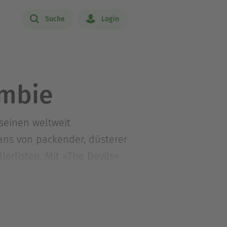
Suche
Login
ombie
 seinen weltweit
Fans von packender, düsterer
lerlisten. Mit »The Devils«
crombie lebt mit seiner Frau