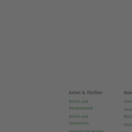
Krimi & Thriller
Ro
Krimis aus
Que
Deutschland
Fem
Krimis aus
Büc
Frankreich
Fee
Historische Krimis