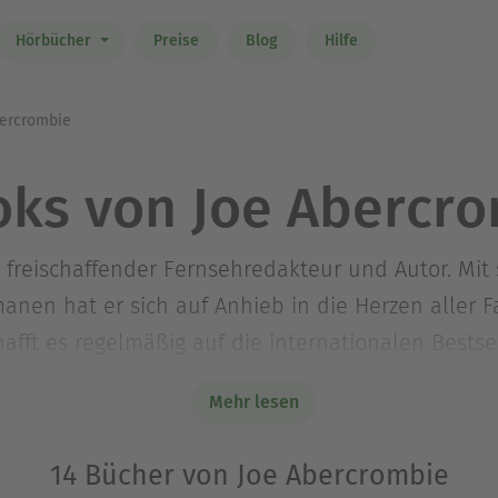
Hörbücher
Preise
Blog
Hilfe
ercrombie
ks von Joe Abercr
s freischaffender Fernsehredakteur und Autor. Mit
anen hat er sich auf Anhieb in die Herzen aller 
fft es regelmäßig auf die internationalen Bestsel
itel seines fantastischen Erzählens auf. Joe Aber
Mehr lesen
14 Bücher von Joe Abercrombie