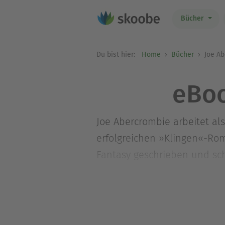
Bücher
Du bist hier:
Home
Bücher
Joe Ab
eBoo
Joe Abercrombie arbeitet al
erfolgreichen »Klingen«-Rom
Fantasy geschrieben und scha
schlägt er nun ein neues Kap
und seinen Kindern in Bath.