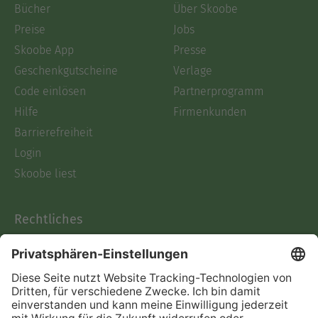
Bücher
Über Skoobe
Preise
Jobs
Skoobe App
Presse
Geschenkgutscheine
Verlage
Code einlösen
Partnerprogramm
Hilfe
Firmenkunden
Barrierefreiheit
Login
Skoobe liest
Rechtliches
Datenschutz
AGB
Informationen nach Data
Act