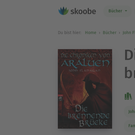
Bücher
Du bist hier:
Home
Bücher
John 
D
b
Joh
Fan