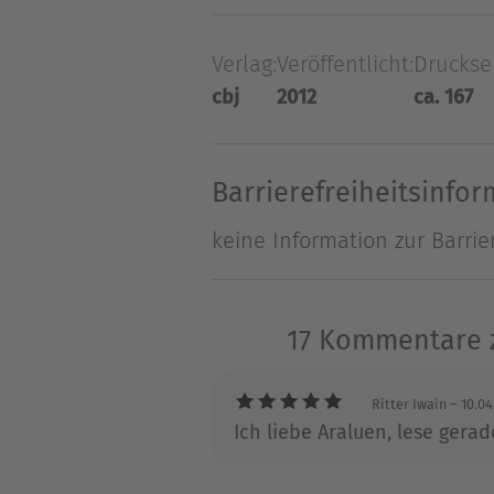
da und inmitten der Wildnis
Verlag:
Veröffentlicht:
Druckse
einzufallen. Wenn Will nicht 
cbj
2012
ca. 167
Über John Flanagan
John Flanagan arbeitete al
Barrierefreiheitsinfo
Hauptberuf machte. Den erst
keine Information zur Barrie
Sohn zum Lesen zu animieren.
17 Kommentare z
Ritter Iwain
– 10.04
Ich liebe Araluen, lese gera