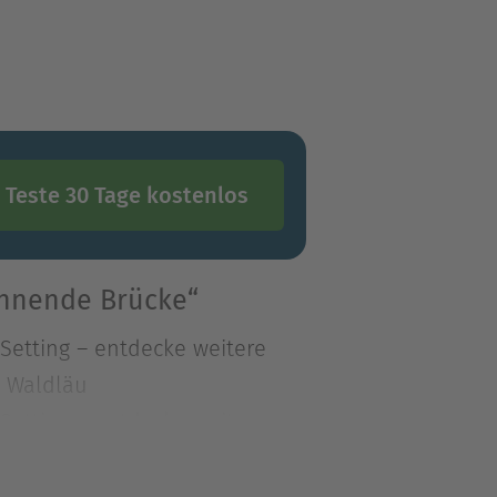
Teste 30 Tage kostenlos
ennende Brücke“
Setting – entdecke weitere
n Waldläu
Setting – entdecke weitere
Waldläufer-Lehrling Will in
Dörfer liegen ausgestorben