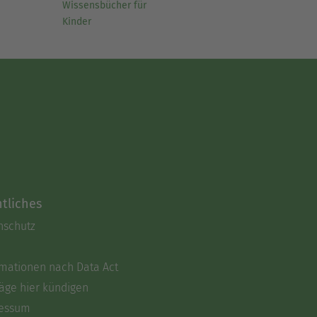
Wissensbücher für
Kinder
tliches
nschutz
rmationen nach Data Act
äge hier kündigen
essum