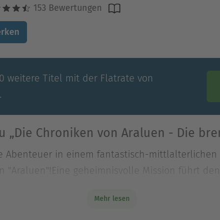
153 Bewertungen
rken
 weitere Titel mit der Flatrate von
.
u „Die Chroniken von Araluen - Die br
Abenteuer in einem fantastisch-mittlalterlichen 
n "Araluen"!Eine geheimnisvolle Mission führt de
Abenteuer in einem fantastisch-mittlalterlichen 
Mehr lesen
 "Araluen"!Eine geheimnisvolle Mission führt den 
e Grenzen des Königreichs Araluen. Aber Celticas 