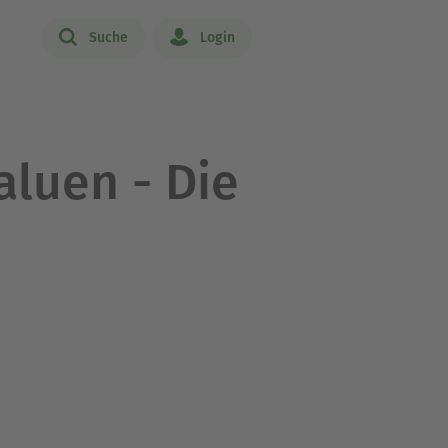
Suche
Login
aluen - Die