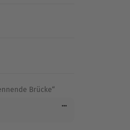
t, um hinterrücks in Araluen
ücherschreiben zu seinem
 er, um seinen 12-jährigen
t die Bestsellerlisten.
rennende Brücke“