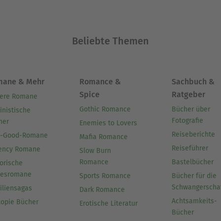
Beliebte Themen
mane & Mehr
Romance &
Sachbuch &
Spice
Ratgeber
ere Romane
Gothic Romance
Bücher über
inistische
Fotografie
her
Enemies to Lovers
Reiseberichte
l-Good-Romane
Mafia Romance
Reiseführer
ency Romane
Slow Burn
Romance
Bastelbücher
orische
besromane
Sports Romance
Bücher für die
Schwangerscha
iliensagas
Dark Romance
Achtsamkeits-
topie Bücher
Erotische Literatur
Bücher