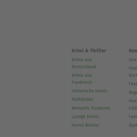
Krimi & Thriller
Ro
Krimis aus
Que
Deutschland
Fem
Krimis aus
Büc
Frankreich
Fee
Historische Krimis
Reg
Politthriller
Hist
Romantic Suspense
Lie
Lustige Krimis
Fam
Horror Bücher
Dys