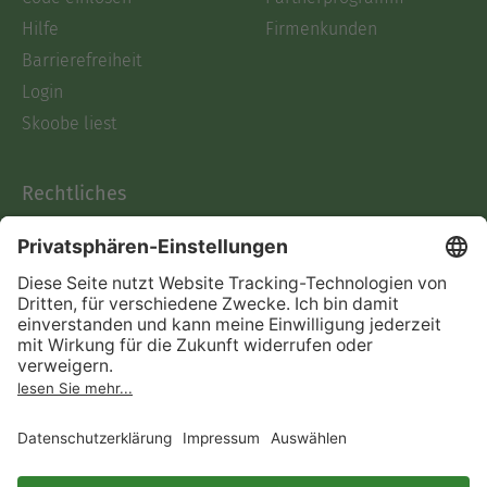
Hilfe
Firmenkunden
Barrierefreiheit
Login
Skoobe liest
Rechtliches
Datenschutz
AGB
Informationen nach Data
Act
Verträge hier kündigen
Impressum
Vertrag widerrufen