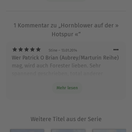
Zyklus seiner berühmten Seeabenteuerromane
um Horatio Hornblower. Während des Zweiten
Weltkrieges ging Forester nach Hollywood, wo er
1966 starb.
1 Kommentar zu „Hornblower auf der »
Hotspur «“
Ausblenden
Stine
– 13.01.2014
Wer Patrick O Brian (Aubrey/Marturin Reihe)
mag, wird auch Forester lieben. Sehr
spannend geschrieben, total anderer
Charakter als die Helden von O Brian. Zu
Mehr lesen
recht ein Klassiker der nautischen Literatur.
Wer beim ersten Buch Feuer fängt wird sie
alle lesen.
Weitere Titel aus der Serie