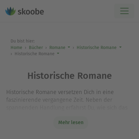
Du bist hier:
Home
Bücher
Romane
Historische Romane
Historische Romane
Historische Romane
Historische Romane versetzen Dich in eine
faszinierende vergangene Zeit. Neben der
spannenden Handlung erfährst Du, wie sich das
Leben im düsteren Mittelalter oder im quirligen
Mehr lesen
Berlin der 20er Jahre abgespielt hat. Wenn Dich
Geschichten aus der Geschichte begeistern, dann
wirst Du die historischen Romane auf Skoobe