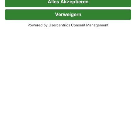
Sabine Weiß
1 Bewertung
Die Buchhändlerin von Paris
Roman | Die berühmteste Buchhandlung
Frankreichs, das »gefährlichste Buch des
Jahrhunderts« und eine Liebe im Paris der
1920er
Kerri Maher
21 Bewertungen
Die Tochter der See
Linda Wilgus
20 Bewertungen