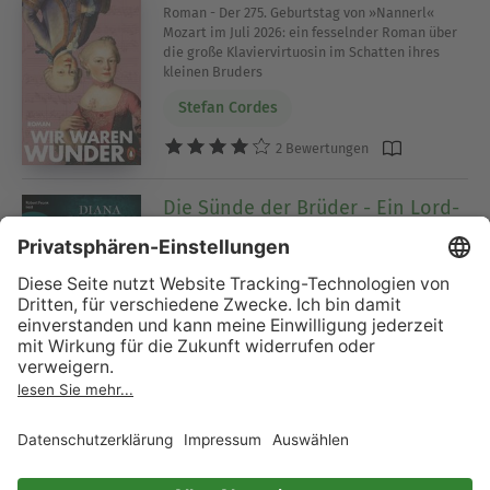
Roman - Der 275. Geburtstag von »Nannerl«
Mozart im Juli 2026: ein fesselnder Roman über
die große Klaviervirtuosin im Schatten ihres
kleinen Bruders
Stefan Cordes
2 Bewertungen
Die Sünde der Brüder - Ein Lord-
John-Roman - Die Lord-John-
Reihe, Band 2 (Ungekürzte
Lesung)
Serie (Teil 2)
Diana Gabaldon
5 Bewertungen
Der Schrein der Könige (Gekürzt)