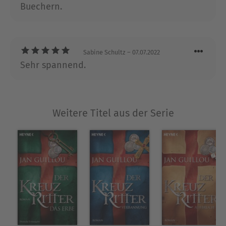
Buechern.
erfolgreichsten aller Zeiten. Heute lebt Jan Guillou
in Stockholm.
Ausblenden
Sabine Schultz
– 07.07.2022
Sehr spannend.
Weitere Titel aus der Serie