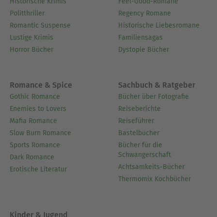
Historische Krimis
Feel-Good-Romane
Politthriller
Regency Romane
Romantic Suspense
Historische Liebesromane
Lustige Krimis
Familiensagas
Horror Bücher
Dystopie Bücher
Romance & Spice
Sachbuch & Ratgeber
Gothic Romance
Bücher über Fotografie
Enemies to Lovers
Reiseberichte
Mafia Romance
Reiseführer
Slow Burn Romance
Bastelbücher
Sports Romance
Bücher für die
Schwangerschaft
Dark Romance
Achtsamkeits-Bücher
Erotische Literatur
Thermomix Kochbücher
Kinder & Jugend