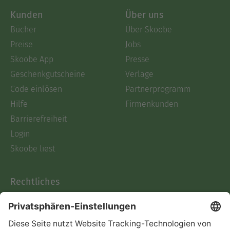
Kunden
Über uns
Bücher
Über Skoobe
Preise
Jobs
Skoobe App
Presse
Geschenkgutscheine
Verlage
Code einlösen
Partnerprogramm
Hilfe
Firmenkunden
Barrierefreiheit
Login
Skoobe liest
Rechtliches
Datenschutz
AGB
Informationen nach Data