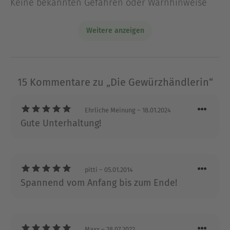
Keine bekannten Gefahren oder Warnhinweise
als freie Autorin. Neben ihren zauberhaften
Liebesromanen mit Hund schreibt sie auch
Weitere anzeigen
historische Romane. Sie lebt heute mit ihrem
Mann und einem deutschen Schäferhund in
einem kleinen Ort in der Eifel.
15 Kommentare zu „Die Gewürzhändlerin“
Ausblenden
Ehrliche Meinung
– 18.01.2024
Gute Unterhaltung!
pitti
– 05.01.2014
Spannend vom Anfang bis zum Ende!
Maxx
– 28.07.2022