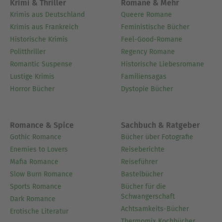
Krimi & Thriller
Romane & Mehr
Krimis aus Deutschland
Queere Romane
Krimis aus Frankreich
Feministische Bücher
Historische Krimis
Feel-Good-Romane
Politthriller
Regency Romane
Romantic Suspense
Historische Liebesromane
Lustige Krimis
Familiensagas
Horror Bücher
Dystopie Bücher
Romance & Spice
Sachbuch & Ratgeber
Gothic Romance
Bücher über Fotografie
Enemies to Lovers
Reiseberichte
Mafia Romance
Reiseführer
Slow Burn Romance
Bastelbücher
Sports Romance
Bücher für die
Schwangerschaft
Dark Romance
Achtsamkeits-Bücher
Erotische Literatur
Thermomix Kochbücher