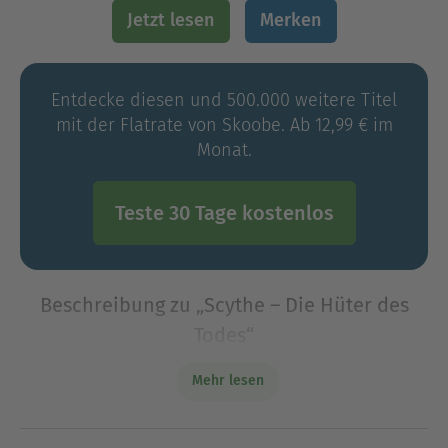
Jetzt lesen
Merken
Entdecke diesen und 500.000 weitere Titel
mit der Flatrate von Skoobe. Ab 12,99 € im
Monat.
Teste 30 Tage kostenlos
Beschreibung zu „Scythe – Die Hüter des
Todes“
Unsterblichkeit, Wohlstand, unendliches
Mehr lesen
Wissen.Die Menschheit hat die perfekte Welt
erschaffen – aber diese Welt hat einen Preis.Citra
und Rowan leben in einer Welt, in der Armut,