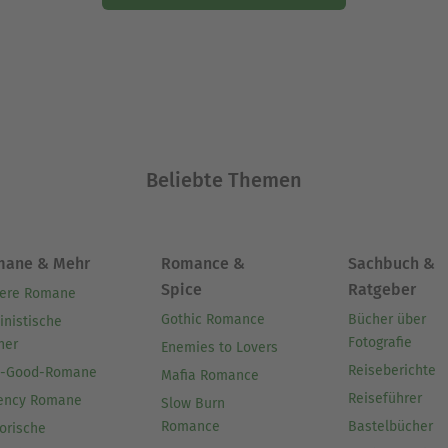
Beliebte Themen
mane & Mehr
Romance &
Sachbuch &
Spice
Ratgeber
ere Romane
Gothic Romance
Bücher über
inistische
Fotografie
her
Enemies to Lovers
Reiseberichte
l-Good-Romane
Mafia Romance
Reiseführer
ency Romane
Slow Burn
Romance
Bastelbücher
orische