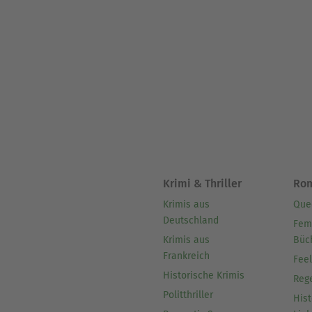
Krimi & Thriller
Ro
Krimis aus
Que
Deutschland
Fem
Krimis aus
Büc
Frankreich
Fee
Historische Krimis
Reg
Politthriller
Hist