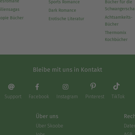
besromane
Sports Romance
Bücher für die
Schwangerscha
iliensagas
Dark Romance
Achtsamkeits-
topie Bücher
Erotische Literatur
Bücher
Thermomix
Kochbücher
Bleibe mit uns in Kontakt
Support
Facebook
Instagram
Pinterest
TikTok
Über uns
Rech
Über Skoobe
Date
Jobs
AGB