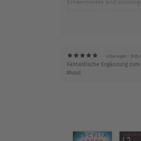
Schwerpunkte sind soziologi
durchschnittlich präzisiert d
E.spiel. Wobei E.sp. Vielseit
überdurchschnittlich und mi
silbervogel
– 16.10.
Fantastische Ergänzung zum 
Muss!