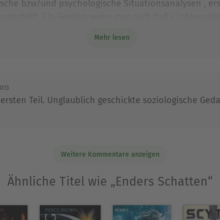
sche bzw/und psychologische Situationsanalysen , er
Ausblenden
argestellt. Ein Gewinn wenn man sich dafür interessiert
igere Handlung beinhaltet. Alles was ich von O.Sc.Card 
Mehr lesen
t soziologischen Feinheiten versehen.
2013
ersten Teil. Unglaublich geschickte soziologische Geda
Weitere Kommentare anzeigen
Ähnliche Titel wie „Enders Schatten“