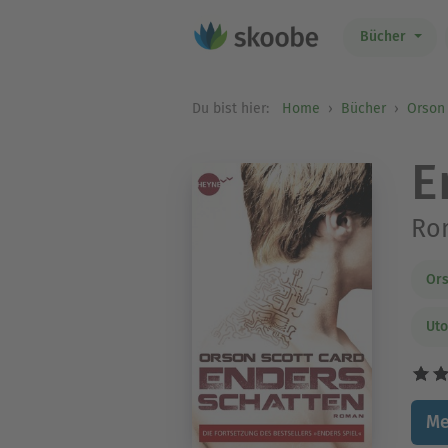
Bücher
Du bist hier:
Home
Bücher
Orson 
E
Ro
Ors
Uto
Me