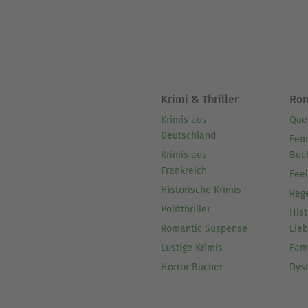
Krimi & Thriller
Ro
Krimis aus
Que
Deutschland
Fem
Krimis aus
Büc
Frankreich
Fee
Historische Krimis
Reg
Politthriller
Hist
Romantic Suspense
Lie
Lustige Krimis
Fam
Horror Bücher
Dys