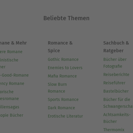
Beliebte Themen
mane & Mehr
Romance &
Sachbuch &
Spice
Ratgeber
ere Romane
Gothic Romance
Bücher über
inistische
Fotografie
her
Enemies to Lovers
Reiseberichte
l-Good-Romane
Mafia Romance
Reiseführer
ency Romane
Slow Burn
Romance
Bastelbücher
orische
besromane
Sports Romance
Bücher für die
Schwangerscha
iliensagas
Dark Romance
Achtsamkeits-
topie Bücher
Erotische Literatur
Bücher
Thermomix