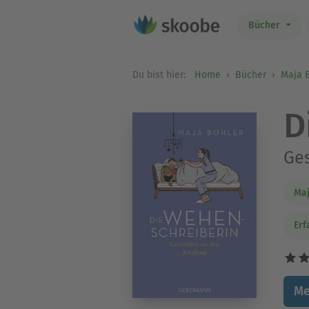
Bücher
Du bist hier:
Home
Bücher
Maja 
D
Ges
Maj
Erf
Me