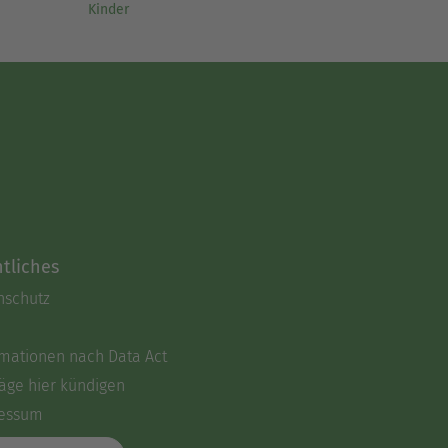
Kinder
tliches
nschutz
rmationen nach Data Act
äge hier kündigen
essum