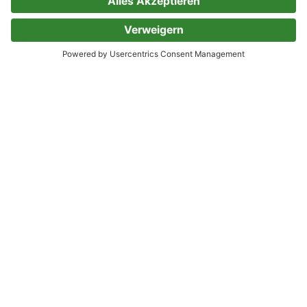
Felix Bohr
Solveig Grothe
13 Bewertungen
Sind wir noch zu retten?
Warum sich im Rettungsdienst zeigt, was in
unserer Gesellschaft schiefläuft
Luis Teichmann
34 Bewertungen
NEXUS
Eine kurze Geschichte der
Informationsnetzwerke von der Steinzeit bis zur
künstlichen Intelligenz - Vom Autor d.
Bestsellers "Sapiens. Eine kurze Geschichte der
Menschheit" - Deutsche Ausgabe
Yuval Noah Harari