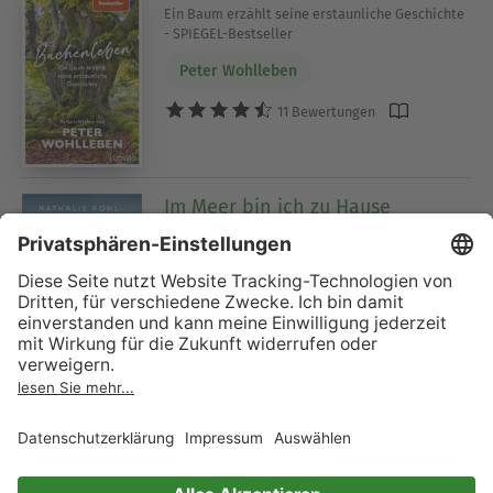
Ein Baum erzählt seine erstaunliche Geschichte
- SPIEGEL-Bestseller
Peter Wohlleben
11 Bewertungen
Im Meer bin ich zu Hause
Wie ich meinem Traum folge und alleine durch
die Ozeane der Welt schwimme
Nathalie Pohl
Jan Stremmel
43 Bewertungen
Verlorene Heimat
Das Schicksal der Vertriebenen des Zweiten
Weltkriegs - Ein SPIEGEL-Buch - Mit
Zeitzeugenberichten und vielen Abbildungen