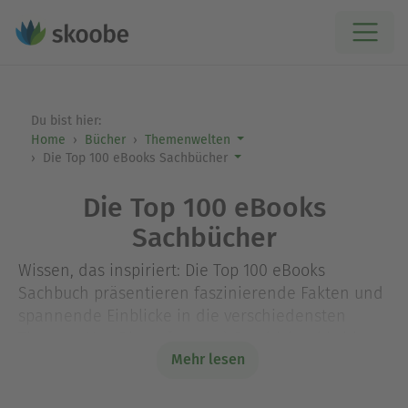
Du bist hier:
Home
Bücher
Themenwelten
Die Top 100 eBooks Sachbücher
Die Top 100 eBooks
Sachbücher
Wissen, das inspiriert: Die Top 100 eBooks
Sachbuch präsentieren faszinierende Fakten und
spannende Einblicke in die verschiedensten
Themen. Von Biografien und Geschichte bis hin zu
Mehr lesen
Wissenschaft und Gesellschaft – diese eBooks
bieten Erkenntnisse und Inspiration für
wissbegierige Leser:innen.