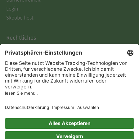
Login
Skoobe liest
Rechtliches
Datenschutz
AGB
Informationen nach Data
Act
Verträge hier kündigen
Impressum
Vertrag widerrufen
Immer ein gutes Buch