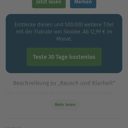
Jetzt lesen
Merken
Entdecke diesen und 500.000 weitere Titel
mit der Flatrate von Skoobe. Ab 12,99 € im
Monat.
Teste 30 Tage kostenlos
Beschreibung zu „Rausch und Klarheit“
Von der Schönheit des nüchternen LebensMia
liebt den Rausch. Drama, Drinks und Exzess sind
Mehr lesen
fester Bestandteil ihrer Identität. So schlimm wie
bei ihrer Oma und ihrem Vater, die der Alkoho
Von der Schönheit des nüchternen LebensMia