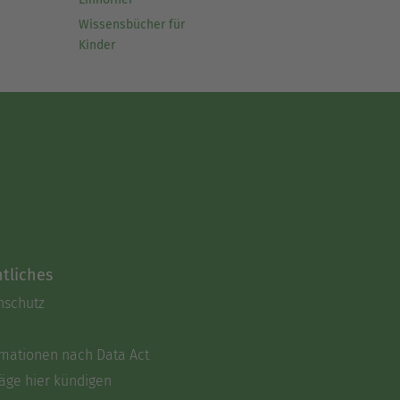
Wissensbücher für
Kinder
tliches
nschutz
rmationen nach Data Act
äge hier kündigen