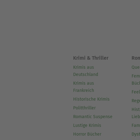
Krimi & Thriller
Ro
Krimis aus
Que
Deutschland
Fem
Krimis aus
Büc
Frankreich
Fee
Historische Krimis
Reg
Politthriller
Hist
Romantic Suspense
Lie
Lustige Krimis
Fam
Horror Bücher
Dys