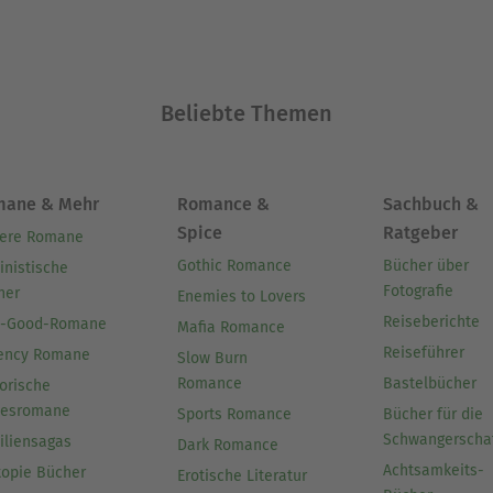
Beliebte Themen
mane & Mehr
Romance &
Sachbuch &
Spice
Ratgeber
ere Romane
Gothic Romance
Bücher über
inistische
Fotografie
her
Enemies to Lovers
Reiseberichte
l-Good-Romane
Mafia Romance
Reiseführer
ency Romane
Slow Burn
Romance
Bastelbücher
orische
besromane
Sports Romance
Bücher für die
Schwangerscha
iliensagas
Dark Romance
Achtsamkeits-
topie Bücher
Erotische Literatur