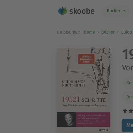
Bücher
Du bist hier:
Home
Bücher
Guido
1
Vo
Gui
Ro
Me