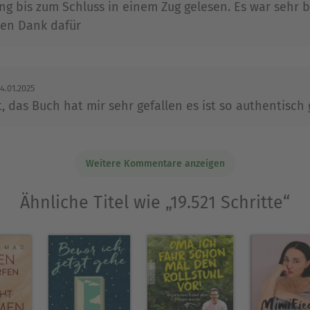
n diversen TV-Sendungen, allen voran dem Kultfo
g bis zum Schluss in einem Zug gelesen. Es war sehr 
en Kamera«, dem »Deutschen Fernsehpreis« und d
len Dank dafür
gezeichnet. Aber auch als Autor ist Guido erfolg
lang auf den obersten Rängen der SPIEGEL-Bestsell
4.01.2025
eid«. Nach mehreren Jahren in Berlin lebt Guido
, das Buch hat mir sehr gefallen es ist so authentisc
Ausblenden
Weitere Kommentare anzeigen
Ähnliche Titel wie „19.521 Schritte“