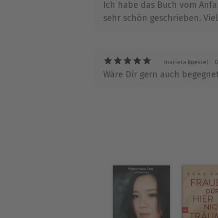
er ein Millionenpublikum i
Ich habe das Buch vom Anfan
wurde u.a. mit der »Golden
sehr schön geschrieben. Vie
und Fernsehpreis »Romy« aus
Stilratgeber standen monate
marieta koestel
– 0
2018 der Roman »Das rote Kl
Wäre Dir gern auch begegnet
Hamburg.