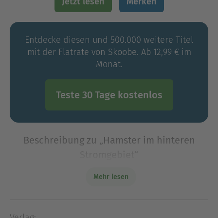
Jetzt lesen
Merken
Entdecke diesen und 500.000 weitere Titel
mit der Flatrate von Skoobe. Ab 12,99 € im
Monat.
Teste 30 Tage kostenlos
Beschreibung zu „Hamster im hinteren
Stromgebiet“
Was passiert, wenn man durch einen
Mehr lesen
gesundheitlichen Einbruch auf einen Schlag aus
dem prallen Leben gerissen wird? Kann das
Erzählen von Geschichten zur Rettung beitragen?
Verlag: