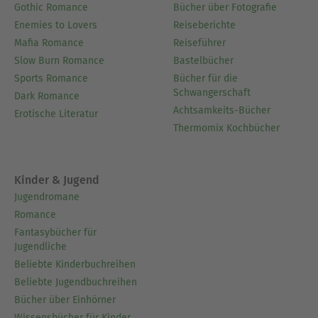
Gothic Romance
Bücher über Fotografie
Enemies to Lovers
Reiseberichte
Mafia Romance
Reiseführer
Slow Burn Romance
Bastelbücher
Sports Romance
Bücher für die
Schwangerschaft
Dark Romance
Achtsamkeits-Bücher
Erotische Literatur
Thermomix Kochbücher
Kinder & Jugend
Jugendromane
Romance
Fantasybücher für
Jugendliche
Beliebte Kinderbuchreihen
Beliebte Jugendbuchreihen
Bücher über Einhörner
Wissensbücher für Kinder