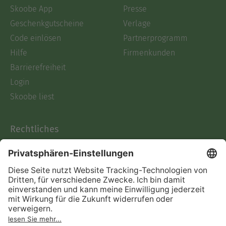
Skoobe App
Presse
Geschenkgutscheine
Verlage
Code einlösen
Partnerprogramm
Hilfe
Firmenkunden
Barrierefreiheit
Login
Skoobe liest
Rechtliches
Datenschutz
AGB
Informationen nach Data
Act
Verträge hier kündigen
Impressum