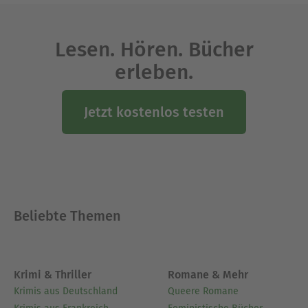
»Tod in München – Angstspiel«
»Tod in München – Machtbeben«
»Tod in München – Rufmord«
Lesen. Hören. Bücher
Dabei ist »Machtbeben« auch als Printausgabe
erleben.
erhältlich.
Ausblenden
Jetzt kostenlos testen
Beliebte Themen
Krimi & Thriller
Romane & Mehr
Krimis aus Deutschland
Queere Romane