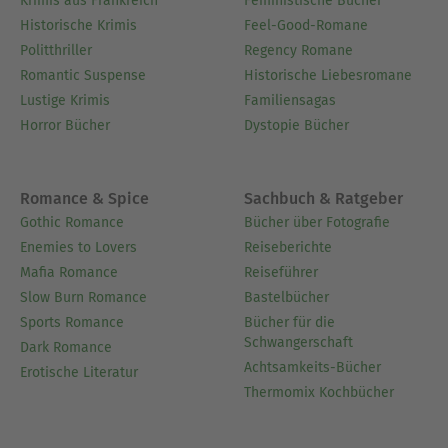
Krimis aus Frankreich
Feministische Bücher
Historische Krimis
Feel-Good-Romane
Politthriller
Regency Romane
Romantic Suspense
Historische Liebesromane
Lustige Krimis
Familiensagas
Horror Bücher
Dystopie Bücher
Romance & Spice
Sachbuch & Ratgeber
Gothic Romance
Bücher über Fotografie
Enemies to Lovers
Reiseberichte
Mafia Romance
Reiseführer
Slow Burn Romance
Bastelbücher
Sports Romance
Bücher für die
Schwangerschaft
Dark Romance
Achtsamkeits-Bücher
Erotische Literatur
Thermomix Kochbücher