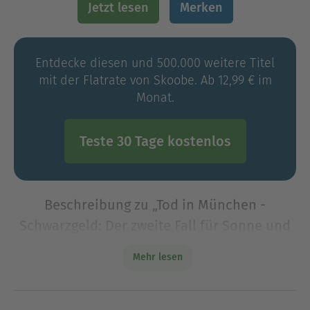
Jetzt lesen
Merken
Entdecke diesen und 500.000 weitere Titel
mit der Flatrate von Skoobe. Ab 12,99 € im
Monat.
Teste 30 Tage kostenlos
Beschreibung zu „Tod in München -
Schwarzgeld: Der zweite Fall für Sonne und
Litzka“
Mehr lesen
Lügen und Skandale im bayerischen Politsumpf:
Der packende Kriminalroman »Tod in München –
Schwarzgeld« von Harry Luck jetzt als eBook.