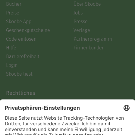
Bücher
Über Skoobe
Preise
Jobs
Skoobe App
Presse
Geschenkgutscheine
Verlage
Code einlösen
Partnerprogramm
Hilfe
Firmenkunden
Barrierefreiheit
Login
Skoobe liest
Rechtliches
Datenschutz
AGB
Informationen nach Data
Act