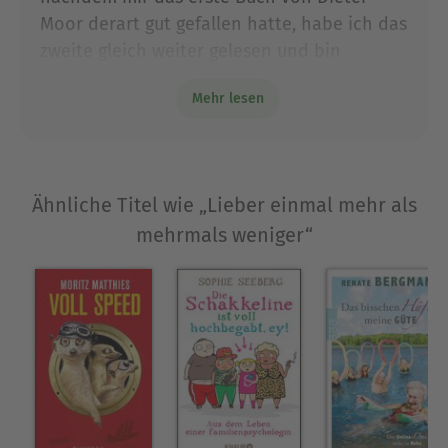
Leben!!!
Moor derart gut gefallen hatte, habe ich das
zweite gleich weiter gelesen und bin
mächtig enttäuscht! nur wenig neue
Mehr lesen
Geschichte, viel aufgewärmtes aus Buch 1 ,
derart in die Länge gezogen, an mancher
Stelle sogar quälend ! die Grundstory
absolut sympatisch, der Humor absolut
Ähnliche Titel wie „Lieber einmal mehr als
meiner! Eigentlich!+
mehrmals weniger“