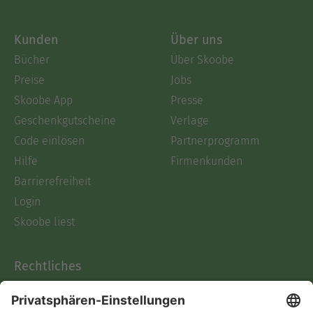
Kunden
Über uns
Bücher
Über Skoobe
Preise
Jobs
Skoobe App
Presse
Geschenkgutscheine
Verlage
Code einlösen
Partnerprogramm
Hilfe
Firmenkunden
Barrierefreiheit
Login
Skoobe liest
Rechtliches
Datenschutz
AGB