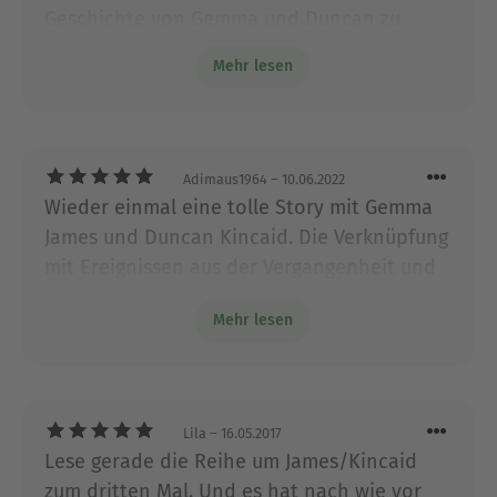
Geschichte von Gemma und Duncan zu
nominiert. Die Autorin lebt mit ihrer Familie im
Norden von Texas, verbringt aber viel Zeit in
lesen... Ein Stern Abzug, weil ich doch recht
Mehr lesen
England, wo ihre Romane angesiedelt sind.
bald wusste, wer der Täter ist...
Ausblenden
Adimaus1964
– 10.06.2022
Wieder einmal eine tolle Story mit Gemma
James und Duncan Kincaid. Die Verknüpfung
mit Ereignissen aus der Vergangenheit und
den Ereignissen aus der Gegenwart machen
Mehr lesen
diese Krimis besonders. Und auch die
Fortführung der Story zwischen Duncan und
Emma ist sehr schön.
Lila
– 16.05.2017
Lese gerade die Reihe um James/Kincaid
zum dritten Mal. Und es hat nach wie vor