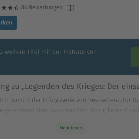
84 Bewertungen
rken
 weitere Titel mit der Flatrate von
.
ng zu „Legenden des Krieges: Der eins
lt: Band 3 der Erfolgsserie von Bestsellerautor D
ne gegenüber dem französischen König keine Gnad
lt: Band 3 der Erfolgsserie von Bestsellerautor D
Mehr lesen
ne gegenüber dem französischen König keine Gnade