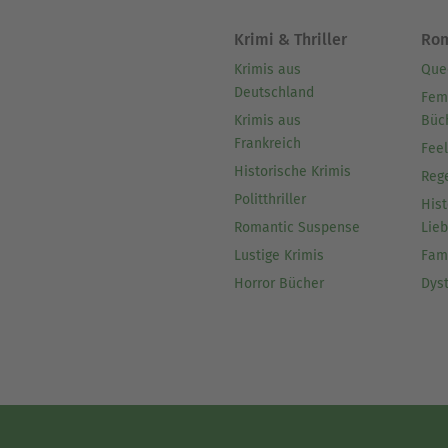
Krimi & Thriller
Ro
Krimis aus
Que
Deutschland
Fem
Krimis aus
Büc
Frankreich
Fee
Historische Krimis
Reg
Politthriller
Hist
Romantic Suspense
Lie
Lustige Krimis
Fam
Horror Bücher
Dys