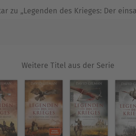
r zu „Legenden des Krieges: Der eins
Ausblenden
Weitere Titel aus der Serie