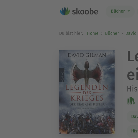
Bücher
Du bist hier:
Home
Bücher
David
L
e
Hi
Dav
His