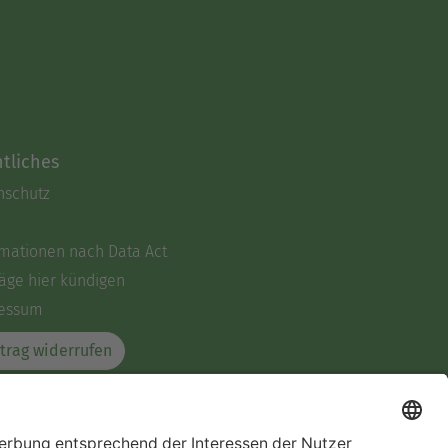
tliches
nschutz
rmationen nach Data Act
äge hier kündigen
essum
trag widerrufen