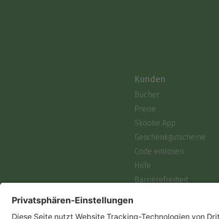
Kunden
Bücher
Preise
Skoobe App
Geschenkgutscheine
Code einlösen
Hilfe
Barrierefreiheit
Login
Skoobe liest