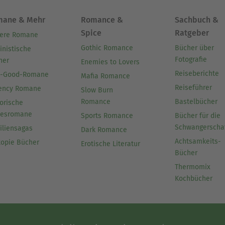
mane & Mehr
Romance &
Sachbuch &
Spice
Ratgeber
ere Romane
Gothic Romance
Bücher über
inistische
Fotografie
her
Enemies to Lovers
Reiseberichte
l-Good-Romane
Mafia Romance
Reiseführer
ency Romane
Slow Burn
Romance
Bastelbücher
orische
besromane
Sports Romance
Bücher für die
Schwangerscha
iliensagas
Dark Romance
Achtsamkeits-
topie Bücher
Erotische Literatur
Bücher
Thermomix
Kochbücher