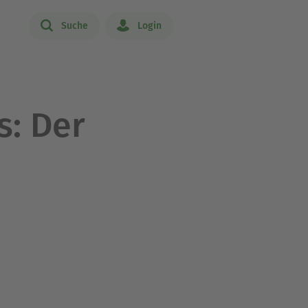
Suche
Login
s: Der