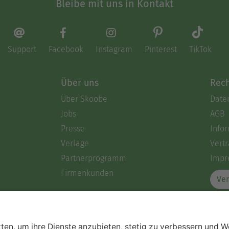
Bleibe mit uns in Kontakt
Support
Facebook
Instagram
Pinterest
TikTok
Über uns
Rech
Über Skoobe
Date
Jobs
AGB
Presse
Info
Verlage
Vertr
Partnerprogramm
Impr
Firmenkunden
Ver