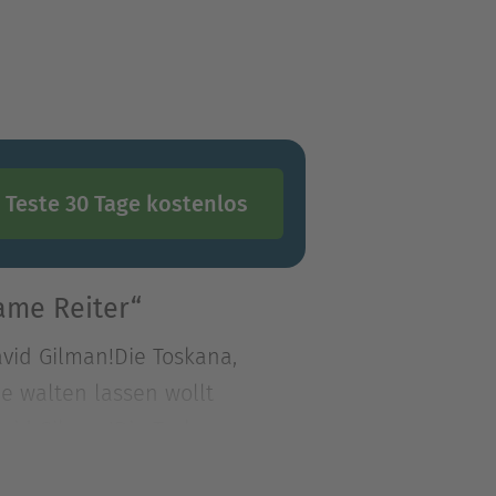
Teste 30 Tage kostenlos
ame Reiter“
avid Gilman!Die Toskana,
e walten lassen wollt
avid Gilman!Die Toskana,
 walten lassen wollte,