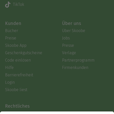
TikTok
Kunden
Über uns
Bücher
Über Skoobe
Preise
Jobs
Skoobe App
Presse
Geschenkgutscheine
Verlage
Code einlösen
Partnerprogramm
Hilfe
Firmenkunden
Barrierefreiheit
Login
Skoobe liest
Rechtliches
Datenschutz