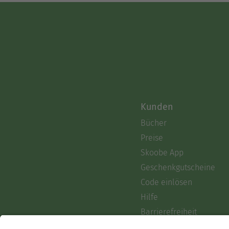
Kunden
Bücher
Preise
Skoobe App
Geschenkgutscheine
Code einlösen
Hilfe
Barrierefreiheit
Login