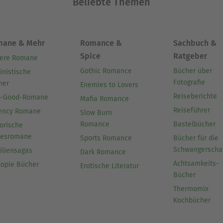
Beliebte Themen
mane & Mehr
Romance &
Sachbuch &
Spice
Ratgeber
ere Romane
Gothic Romance
Bücher über
inistische
Fotografie
her
Enemies to Lovers
Reiseberichte
l-Good-Romane
Mafia Romance
Reiseführer
ency Romane
Slow Burn
Romance
Bastelbücher
orische
besromane
Sports Romance
Bücher für die
Schwangerscha
iliensagas
Dark Romance
Achtsamkeits-
topie Bücher
Erotische Literatur
Bücher
Thermomix
Kochbücher