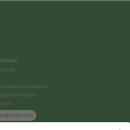
tliches
nschutz
rmationen nach Data Act
äge hier kündigen
essum
trag widerrufen