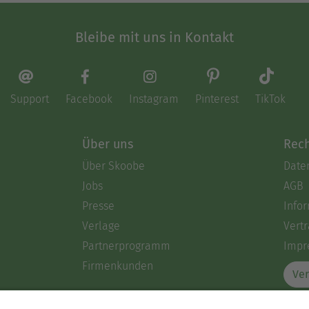
Bleibe mit uns in Kontakt
Support
Facebook
Instagram
Pinterest
TikTok
Über uns
Rech
Über Skoobe
Date
Jobs
AGB
Presse
Info
Verlage
Vertr
Partnerprogramm
Impr
Firmenkunden
Ver