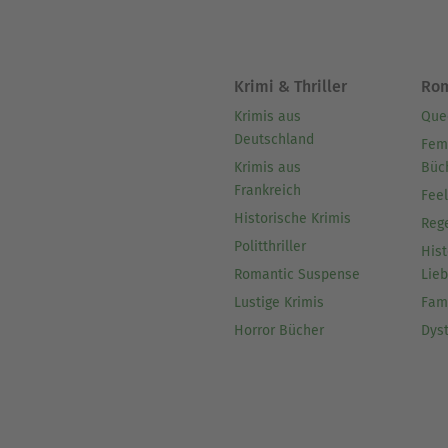
Krimi & Thriller
Ro
Krimis aus
Que
Deutschland
Fem
Krimis aus
Büc
Frankreich
Fee
Historische Krimis
Reg
Politthriller
Hist
Romantic Suspense
Lie
Lustige Krimis
Fam
Horror Bücher
Dys