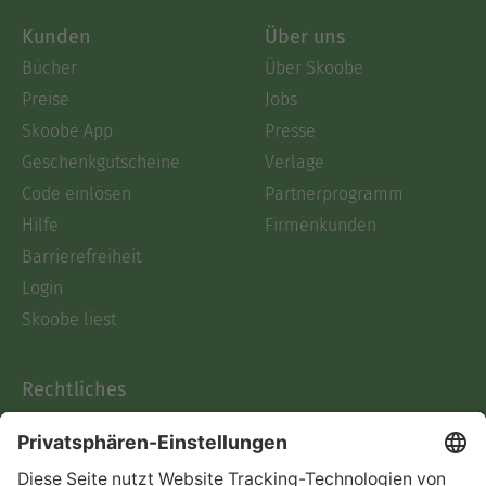
Kunden
Über uns
Bücher
Über Skoobe
Preise
Jobs
Skoobe App
Presse
Geschenkgutscheine
Verlage
Code einlösen
Partnerprogramm
Hilfe
Firmenkunden
Barrierefreiheit
Login
Skoobe liest
Rechtliches
Datenschutz
AGB
Informationen nach Data