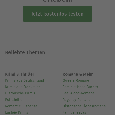
»Die schöne Philippine Welserin«
»Der Kuss des Anubis«
Jetzt kostenlos testen
»Die Töchter von Granada«
»Pforten der Nacht«
»Die Hexe und der Herzog«
»Die Prophetin vom Rhein«
Die letzten drei Romane sind auch im
Sammelband »Töchter einer dunklen Zeit«
Beliebte Themen
erhältlich.
Auch bei dotbooks veröffentlichte Brigitte Riebe
ihre Jakobsweg-Saga mit den Romanen:
Krimi & Thriller
Romane & Mehr
»Die Straße der Sterne«
Krimis aus Deutschland
Queere Romane
»Die sieben Monde des Jakobus«
Krimis aus Frankreich
Feministische Bücher
Auch als Sammelband erhältlich.
Historische Krimis
Feel-Good-Romane
Politthriller
Regency Romane
Sowie den Roman »Der Wahnsinn, den man Liebe
Romantic Suspense
Historische Liebesromane
nennt«.
Lustige Krimis
Familiensagas